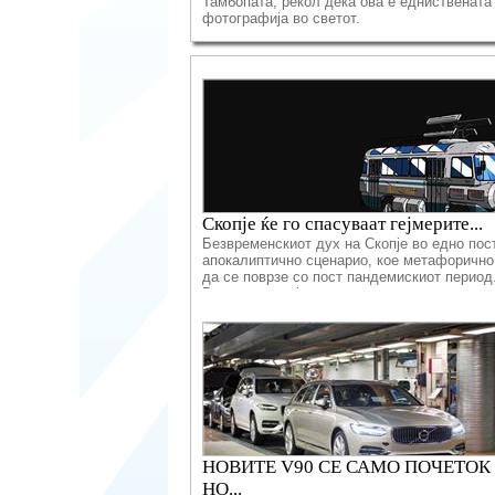
Тамбопата, рекол дека ова е едниствената
фотографија во светот.
Скопје ќе го спасуваат гејмерите...
Безвременскиот дух на Скопје во едно пос
апокалиптично сценарио, кое метафоричн
да се поврзе со пост пандемискиот период
Воедно за да ја ра...
НОВИТЕ V90 СЕ САМО ПОЧЕТОК
НО...