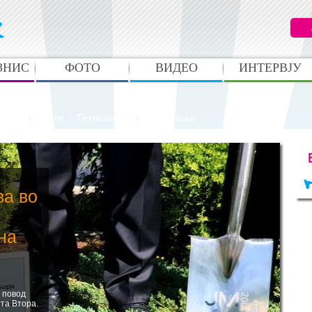
ЗНИС
ФОТО
ВИДЕО
ИНТЕРВЈУ
анато
Вести
Технологија
Случувања
ва во
на
а
 повод
та Втора.