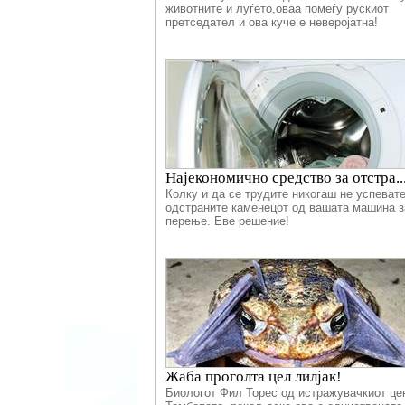
животните и луѓето,оваа помеѓу рускиот
претседател и ова куче е неверојатна!
Најекономично средство за отстра..
Колку и да се трудите никогаш не успевате
одстраните каменецот од вашата машина з
перење. Еве решение!
Жаба проголта цел лилјак!
Биологот Фил Торес од истражувачкиот це