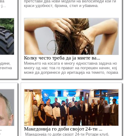
ува
претстави два нови модели на велосипеди кои ги
ј...
краси удобност, брзина, стил и убавина.
Колку често треба да ја миете ва...
дини,
Миењето на косата е многу едноставна задача но
игентна
многу од нас тоа го прават на погрешен начин, кој
може да допринесе до иритација на темето, појава
н...
.
Македонија го доби својот 24-ти ...
у
Македонија го доби својот 24-ти Ротари клуб,