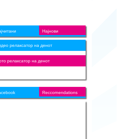
ајчитани
Најнови
идео релаксатор на денот
ото релаксатор на денот
acebook
Reccomendations