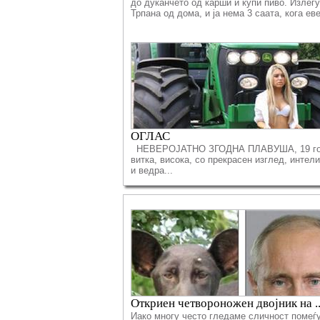
до дуќанчето од карши и купи пиво. Излег
Трпана од дома, и ја нема 3 саата, кога еве 
ОГЛАС
НЕВЕРОЈАТНО ЗГОДНА ПЛАВУША, 19 го
витка, висока, со прекрасен изглед, интел
и ведра...
Откриен четвороножен двојник на ..
Иако многу често гледаме сличност помеѓ