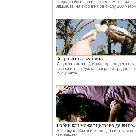
создаден базен на врвот од самите водопа
Зимбабве, на височина од околу 100 метр
Островот на љубовта
Децата го имаат Дизниленд, а додека пак,
возрасните во Јужна Кореја е изграден ост
на љубавта.
Фобии кои можат целосно да ви го..
Неколку фобии кои можат да ви го уништа
патувањето