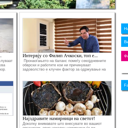
Н
В
.
Интервју со Филип Ачкоски, топ е...
Ф
слуваат
Пронаоѓањето на баланс помеѓу секојдневните
ува
обврски и работите кои ни причинуваат
вор.
задоволство е клучен фактор за одржување на
нашето здравје
F
.
Најздравите намирници на светот!
Доколку внимавате што внесувате во вашиот
организам, овие неколку намирници ќе ви