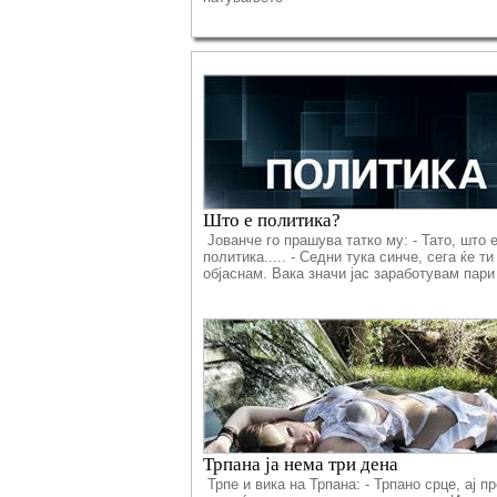
Што е политика?
Јованче го прашува татко му: - Тато, што е
политика..... - Седни тука синче, сега ќе ти
објаснам. Вака значи јас заработувам пари 
Трпана ја нема три дена
Трпе и вика на Трпана: - Трпано срце, ај пр