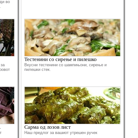
ди во
и.
Тестенини со сирење и пилешко
 за
Вкусни тестенини со шампињони, сирење и
ровот
пилешки стек.
.
Сарма од лозов лист
т
Наш предлог за вашиот утрешен ручек