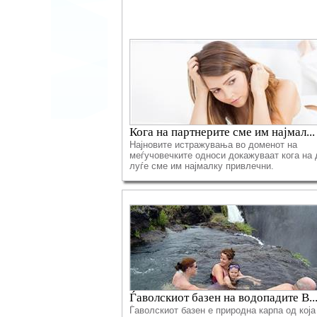
Кога на партнерите сме им најмал...
Најновите истражувања во доменот на
меѓучовечките односи докажуваат кога на 
луѓе сме им најмалку привлечни.
Ѓаволскиот базен на водопадите В..
Ѓаволскиот базен e природна карпа од која