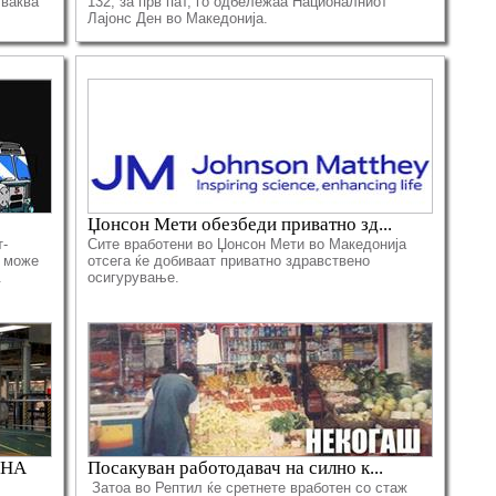
 ваква
132, за прв пат, го одбележаа Националниот
Лајонс Ден во Македонија.
Џонсон Мети обезбеди приватно зд...
т-
Сите вработени во Џонсон Мети во Македонија
о може
отсега ќе добиваат приватно здравствено
.
осигурување.
 НА
Посакуван работодавач на силно к...
Затоа во Рептил ќе сретнете вработен со стаж