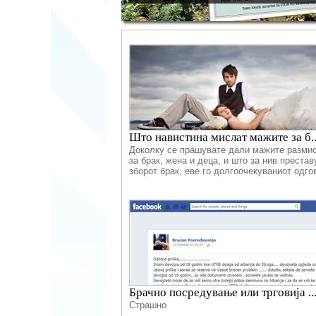
Што навистина мислат мажите за б..
Доколку се прашувате дали мажите разми
за брак, жена и деца, и што за нив престав
зборот брак, еве го долгоочекуваниот одго
Брачно посредување или трговија ..
Страшно