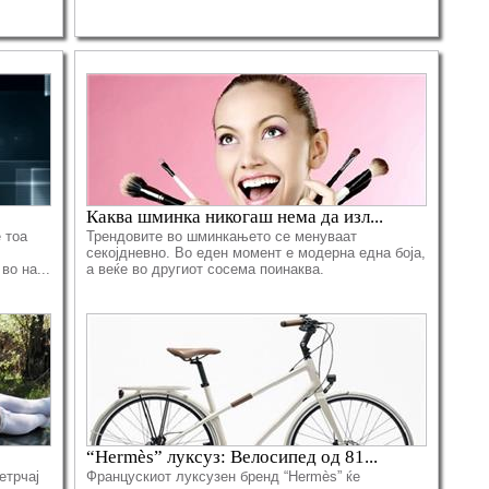
Каква шминка никогаш нема да изл...
 тоа
Трендовите во шминкањето се менуваат
секојдневно. Во еден момент е модерна една боја,
во на...
а веќе во другиот сосема поинаква.
“Hermès” луксуз: Велосипед од 81...
етрчај
Францускиот луксузен бренд “Hermès” ќе