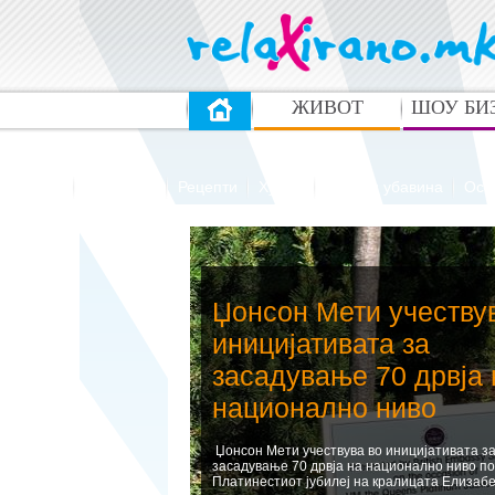
ЖИВОТ
ШОУ БИ
Здравје
Патувања
Рецепти
Хумор
Мода и убавина
Ост
Џонсон Мети учеству
иницијативата за
засадување 70 дрвја 
национално ниво
Џонсон Мети учествува во иницијативата з
засадување 70 дрвја на национално ниво по
Платинестиот јубилеј на кралицата Елизабе