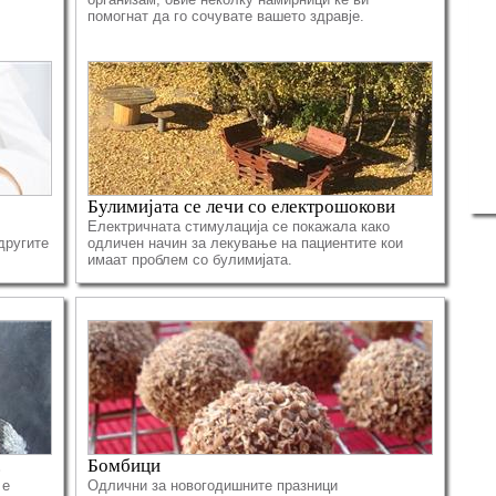
помогнат да го сочувате вашето здравје.
Булимијата се лечи со електрошокови
Електричната стимулација се покажала како
другите
одличен начин за лекување на пациентите кои
имаат проблем со булимијата.
.
Бомбици
 е
Oдлични за новогодишните празници