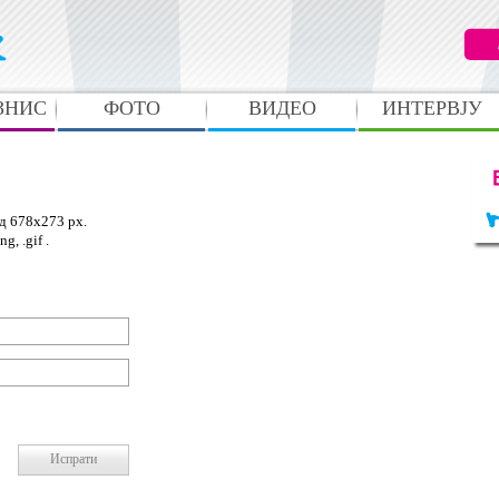
ЗНИС
ФОТО
ВИДЕО
ИНТЕРВЈУ
д 678x273 px.
g, .gif .
Испрати