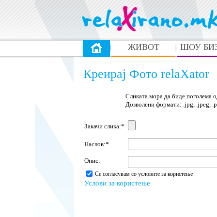
ЖИВОТ
ШОУ БИ
Креирај Фото relaXator
Сликата мора да биде поголема о
Дозволени формати: .jpg, .jpeg, .pn
Закачи слика:*
Наслов:*
Опис:
Се согласувам со условите за користење
Услови за користење