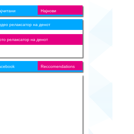
ајчитани
Најнови
идео релаксатор на денот
ото релаксатор на денот
acebook
Reccomendations