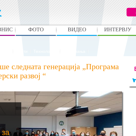
ЗНИС
ФОТО
ВИДЕО
ИНТЕРВЈУ
анато
Вести
Технологија
Случувања
ше следната генерација „Програма
рски развој “
 за