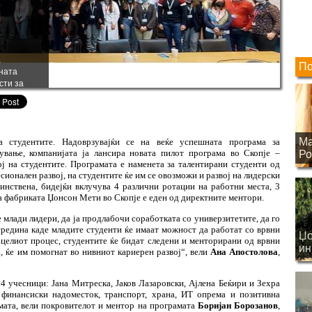
а
По
шната
сти за
а пилот
Ма
 студентите. Надоврзувајќи се на веќе успешната програма за
ување, компанијата ја лансира новата пилот програма во Скопје –
Ро
ј на студентите. Програмата е наменета за талентирани студенти од
сионален развој, на студентите ќе им се овозможи и развој на лидерски
инствена, бидејќи вклучува 4 различни ротации на работни места, 3
на фабриката Џонсон Мети во Скопје
e
еден од директните ментори.
млади лидери, да ја продлабочи соработката со универзитетите, да го
средина каде младите студенти ќе имаат можност да работат со врвни
Џо
 целиот процес, студентите ќе бидат следени и менторирани од врвни
ин
, ќе им помогнат во нивниот кариерен развој“, вели
Ана Апостолова
,
на
4 учесници: Јана Митреска, Јаков Лазаровски, Ајлена Беќири и Зехра
финансиски надоместок, транспорт, храна, ИТ опрема и позитивна
мата, вели покровителот и ментор на програмата
Боријан Борозанов
,