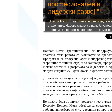
професионален и
лидерски развој “
Џонсон Мети, традиционално, ги поддржув
студентите. Надоврзувајќи се на веќе успе
програма за практикантска работа со можно
вработување, компанијата ја лансира новат
програ...
Џонсон Мети, традиционално, ги поддржува
практикантска работа со можности за вработ
Програмата за професионален и лидерски разво
завршните години на студии во кои покрај профе
и меки вештини. Програмата за лидерство е ед
модули и вкупно 270 дена обука, а директорот 
„Програмата има цел да ги идентификува идните 
поврзе образовниот процес со реална работна 
професионалци на реални проекти. Во текот на
професионалци во својата област кои во иднина
менаџер за човечки ресурси во Џонсон Мети.
Во првата фаза од пилот проектот учествуваат 
Ќуфлију. Џонсон Мети обезбедува соодветен 
работна атмосфера за сите учесници во програ