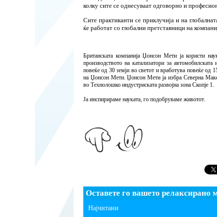
колку сите се однесуваат одговорно и професио
Сите практиканти се приклучија и на глобална
ќе работат со глобални претставници на компани
Британската компанија Џонсон Мети ја користи нау
производството на катализатори за автомобилската 
повеќе од 30 земји во светот и вработува повеќе од 1
на Џонсон Мети. Џонсон Мети ја избра Северна Макед
во Технолошко индустриската развојна зона Скопје 1.
.
Ја инспирираме науката, го подобруваме животот
Оставете го вашето релаксирано 
Најчитани