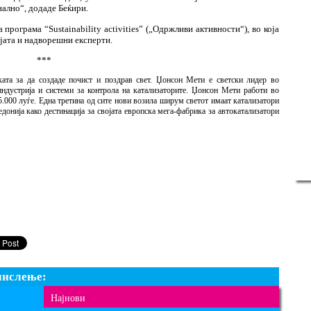
нално“, додаде Беќири.
та програма
“Sustainability activities” („Одржливи активности“),
во која
јата и надворешни експерти.
***
ката за да создаде почист и поздрав свет. Џонсон Мети е светски лидер во
индустрија и системи за контрола на катализаторите. Џонсон Мети работи во
5.000 луѓе. Една третина од сите нови возила ширум светот имаат катализатори
онија како дестинација за својата европска мега-фабрика за автокатализатори
мислење:
Најнови