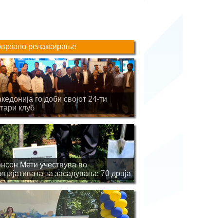
врзано релаксирање
кедонија го доби својот 24-ти
тари клуб
нсон Мети учествува во
ицијативата за засадување 70 дрвја
 национално ниво