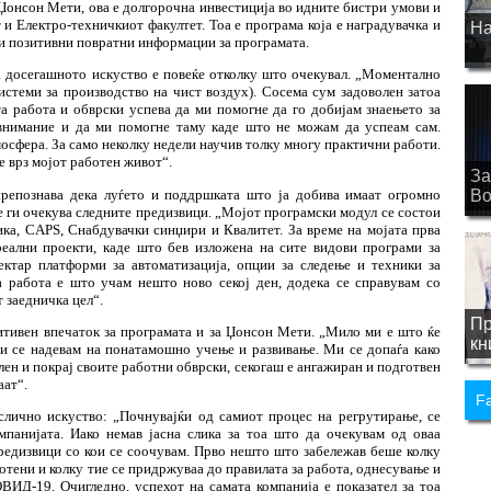
 Џонсон Мети, ова е долгорочна инвестиција во идните
бистри
умови и
и Електро-техничкиот факултет. Тоа е програма која е наградувачка и
На
ни позитивни повратни информации за програмата.
 досегашното искуство е повеќе отколку што очекувал. „Моментално
истеми за производство на чист воздух)
. Сосема сум задоволен затоа
а работа и обврски успева да ми помогне да го добијам знаењето за
 внимание и да ми помогне таму каде што не можам да успеам сам.
мосфера. За само неколку недели научив толку многу практични работи.
е врз мојот работен живот“.
За
препознава дека луѓето и поддршката што ја добива имаат огромно
Bo
е ги очекува следните предизвици. „Мојот програмски модул се состои
ка, CAPS, Снабдувачки синџири и Квалитет. За време на мојата прва
реални проекти, каде што бев изложена на сите видови програми за
ектар платформи за автоматизација, опции за следење и техники за
 работа е што учам нешто ново секој ден, додека се справувам со
 заедничка цел“.
Пр
итивен впечаток за програмата и за Џонсон Мети. „Мило ми е што ќе
кн
 и се надевам на понатамошно учење и развивање. Ми се допаѓа како
лен и покрај своите работни обврски, секогаш е ангажиран и подготвен
аат“.
F
слично искуство: „Почнувајќи од самиот процес на регрутирање, се
мпанијата. Иако немав јасна слика за тоа што да очекувам од оваа
редизвици со кои се соочувам. Прво нешто што забележав беше колку
тени и колку тие се придржуваа до правилата за работа, однесување и
ВИД-19. Очигледно, успехот на самата компанија е показател за тоа