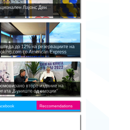
ционален Лајонс Ден
штеда до 12% на резервациите на
oking.com со American Express
омовирано второ издание на
игата „Буниште од емоции“
acebook
Reccomendations