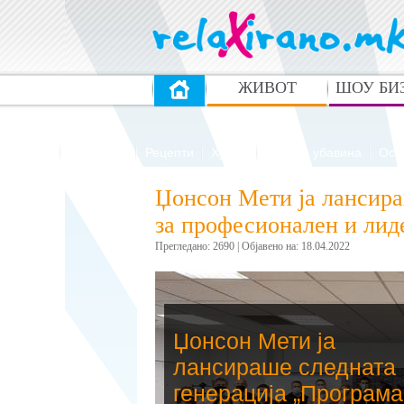
ЖИВОТ
ШОУ БИ
Здравје
Патувања
Рецепти
Хумор
Мода и убавина
Ост
Џонсон Мети ја лансира
за професионален и лиде
Прегледано: 2690 | Oбјавено на: 18.04.2022
Џонсон Мети ја
лансираше следната
генерација „Програма