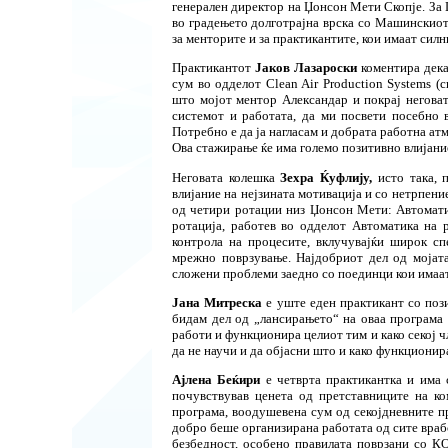
генерален директор на Џонсон Мети Скопје. За
во градењето долготрајна врска со Машинскиот 
за менторите и за практикантите, кои имаат сил
Практикантот
Јаков Лазароски
коментира дека
сум во одделот
Clean Air Production Systems
(с
што мојот ментор Александар и покрај неговат
системот и работата, да ми посвети посебно
Потребно е да ја нагласам и добрата работна ат
Ова стажирање ќе има големо позитивно влијани
Неговата колешка
Зехра Ќуфлију,
исто така, 
влијание на нејзината мотивација и со нетрпени
од четири ротации низ Џонсон Мети: Автомати
ротација, работев во одделот Автоматика на 
контрола на процесите, вклучувајќи широк сп
мрежно поврзување. Најдобриот дел од мојата
сложени проблеми заедно со поединци кои имаат
Јана Митреска
е уште еден практикант со поз
бидам дел од „лансирањето“ на оваа програма
работи и функционира целиот тим и како секој ч
да не научи и да објасни што и како функционир
Ајлена Беќири
е четврта практикантка и има 
почувствував ценета од претставниците на ко
програма, воодушевена сум од секојдневните п
добро беше организирана работата од сите врабо
безбедност, особено правилата поврзани со КО