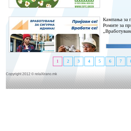
Кампања за 
Ромите за п
„Вработувањ
1
2
3
4
5
6
7
Copyright 2012 © relaXirano.mk