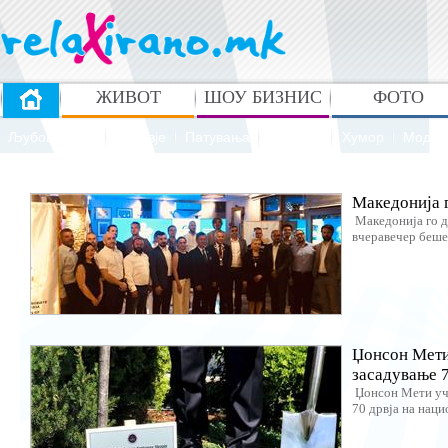
ЖИВОТ
ШОУ БИЗНИС
ФОТО
Љубов и секс
Здравје
Патувања
Рецепти
Хумор
Мода 
Македонија г
Македонија го д
вчеравечер беше 
Џонсон Мети 
засадување 7
Џонсон Мети уче
70 дрвја на нацио