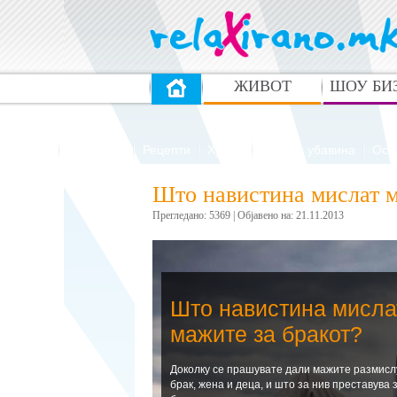
ЖИВОТ
ШОУ БИ
Здравје
Патувања
Рецепти
Хумор
Мода и убавина
Ост
Што навистина мислат м
Прегледано: 5369 | Oбјавено на: 21.11.2013
Што навистина мисла
мажите за бракот?
Доколку се прашувате дали мажите размисл
брак, жена и деца, и што за нив преставува 