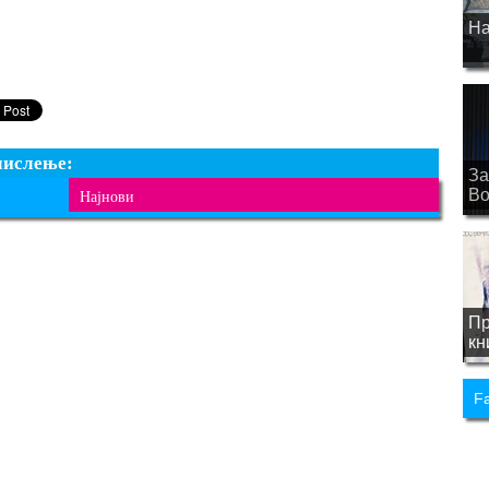
На
мислење:
За
Bo
Најнови
Пр
кн
F