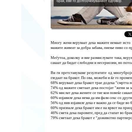
брак, еве го долгоочекуваниот одговор.
Многу жени веруваат дека мажите немаат исто м
мажите живеат за добра забава, пиење пиво со при
Меѓутоа, доколку и вие размислувате така, верув
сакаат да бидат слободни и несериозни, но пото
Ви ги претставуваме резултатите од многуброј
гледаат на бракот. По ова, можеби и ќе го проме
68% веруваат дека бракот трае додека “смртта не
74% од мажите сметаат дека постојат “жени за за
62% мислат дека жените се тие кои повеќе сакаат
60% изјавиле дека нема да им фали секс со други
56% од нив изјавиле дека е важно да се биде во б
60% признале дека бракот им е на врвот на прио
46% смета дека паровите, пред да стапат во брак
79% сметаат дека бракот е “доживотно партнерс