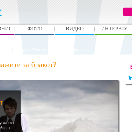
ЗНИС
ФОТО
ВИДЕО
ИНТЕРВЈУ
анато
Вести
Технологија
Случувања
ажите за бракот?
т
уваат за
зборот