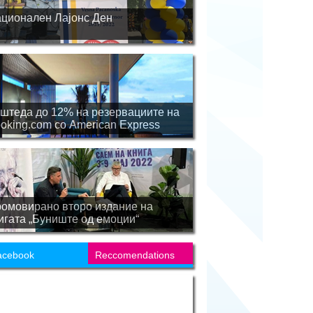
ционален Лајонс Ден
штеда до 12% на резервациите на
oking.com со American Express
омовирано второ издание на
игата „Буниште од емоции“
acebook
Reccomendations