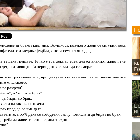
По
ислење за бракот како нив. Всушност, повеќето жени се сигурни дека
јателите и гледање фудбал, а не за семејство и деца.
ајте дека грешите. Точно е тоа дека во еден дел од нивниот живот, тие
Ма
а дефинитивно доаѓа период кога сакаат да се смират.
Ро
ните истражувања кои, процентуално покажуваат на кој начин мажите
ните мислењето:
 ве раздели”.
бава”, и “жени за брак”.
 да бидат во брак.
 жени одкако ќе се оженат.
Џо
рак пред да се има дете.
ин
ритетите, а 55% дека се возбудени околу помислата да бидат во брак.
на
, треба да живеат некој период заедно.
тво”.