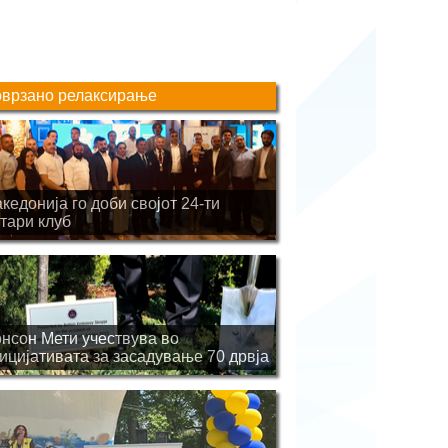
врзано релаксирање
кедонија го доби својот 24-ти
тари клуб
нсон Мети учествува во
ицијативата за засадување 70 дрвја
 национално ниво