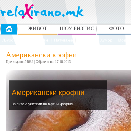
ЖИВОТ
ШОУ БИЗНИС
ФОТО
Љубов и секс
Здравје
Патувања
Рецепти
Хумор
Мода 
Американски крофни
Прегледано: 54632 | Oбјавено на: 17.10.2013
Американски крофни
За сите љубители на вкусни крофни!