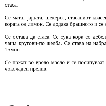
стаса.
Се матат јајцата, шеќерот, стасаниот квас
кората од лимон. Се додава брашното и се 
Се остава да стаса. Се сука кора со дебел
чаша кругови-по желба. Се става на набр
15мин.
Се пржат во врело масло и се посипуваат
чоколаден прелив.