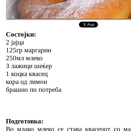
Состојки:
2 јајца
125гр маргарин
250мл млеко
3 лажици шеќер
1 коцка квасец
кора од лимон
брашно по потреба
Подготовка:
Во млако млеко се става квасецот со м