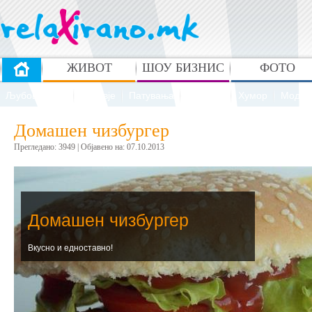
ЖИВОТ
ШОУ БИЗНИС
ФОТО
Љубов и секс
Здравје
Патувања
Рецепти
Хумор
Мода 
Домашен чизбургер
Прегледано: 3949 | Oбјавено на: 07.10.2013
Домашен чизбургер
Вкусно и едноставно!