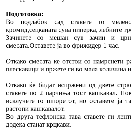
Подготовка:
Во подлабок сад ставете го мелено
кромид,сецканата сува пиперка, лебните т
Зачинете со мешан сув зачин и црн
смесата.Оставете ја во фрижидер 1 час.
Откако смесата ке отстои со намрснети р
плескавици и пржете ги во мала количина н
Откако ќе бидат испржени од двете стран
ставете по 2 парчиња тост кашкавал. Покр
исклучете го шпоретот, но оставете ја т
растопи кашкавалот.
Во друга тефлонска тава ставете ги лент
додека станат крцкави.