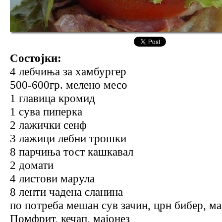
Состојки:
4 лебчиња за хамбургер
500-600гр. мелено месо
1 главица кромид
1 сува пиперка
2 лажички сенф
3 лажици лебни трошки
8 парчиња тост кашкавал
2 домати
4 листови марула
8 ленти чадена сланина
по потреба мешан сув зачин, црн бибер, м
Помфрит, кечап, мајонез