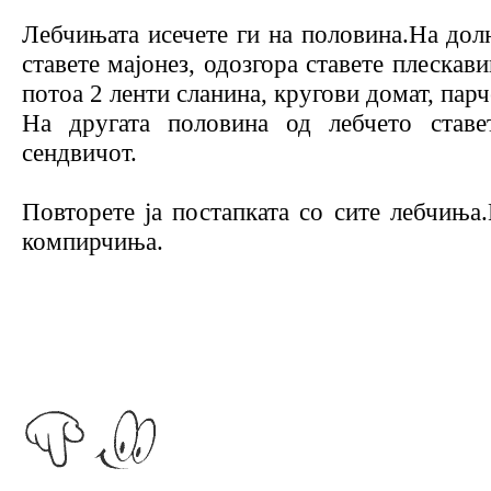
Лебчињата исечете ги на половина.На дол
ставете мајонез, одозгора ставете плескав
потоа 2 ленти сланина, кругови домат, парч
На другата половина од лебчето ставе
сендвичот.
Повторете ја постапката со сите лебчиња
компирчиња.