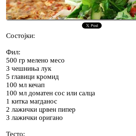
Состојки:
Фил:
500 гр мелено месо
3 чешниња лук
5 главици кромид
100 мл кечап
100 мл доматен сос или салца
1 китка магданос
2 лажички црвен пипер
3 лажички оригано
Тесто: