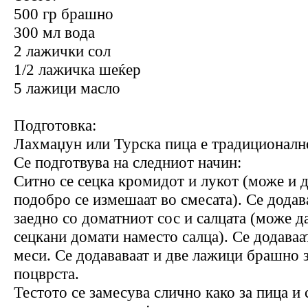
500 гр брашно
300 мл вода
2 лажички сол
1/2 лажичка шеќер
5 лажици масло
Подготовка:
Лахмаџун или Турска пица е традиционално
Се подготвува на следниот начин:
Ситно се сецка кромидот и лукот (може и да
подобро се измешаат во смесата). Се додав
заедно со доматниот сос и салцата (може да
сецкани домати наместо салца). Се додаваат
меси. Се додававаат и две лажици брашно з
поцврста.
Тестото се замесува слично како за пица и 