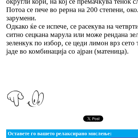
округли кори, на кој се премачкува тенок с
Потоа се пече во рерна на 200 степени, ок
зарумени.
Одкако ќе се испече, се расекува на четврт
ситно сецкана марула или може рендана зел
зеленкук по избор, се цеди лимон врз сето т
јаде во комбинација со ајран (матеница).
Оставете го вашето релаксирано мислење: