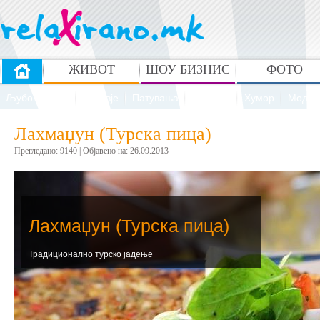
ЖИВОТ
ШОУ БИЗНИС
ФОТО
Љубов и секс
Здравје
Патувања
Рецепти
Хумор
Мода 
Лахмаџун (Турска пица)
Прегледано: 9140 | Oбјавено на: 26.09.2013
Лахмаџун (Турска пица)
Традиционално турско јадење