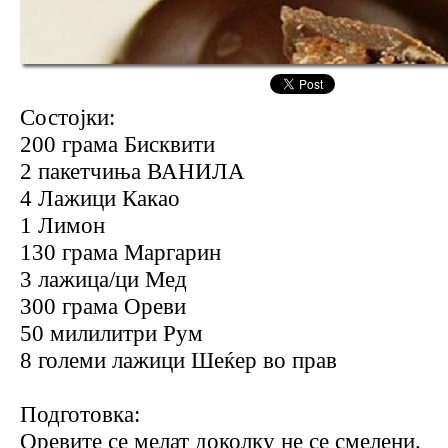
Состојки:
200 грама Бисквити
2 пакетчиња ВАНИЛА
4 Лажици Какао
1 Лимон
130 грама Маргарин
3 лажица/ци Мед
300 грама Ореви
50 милилитри Рум
8 големи лажици Шеќер во прав
Подготовка:
Оревите се мелат доколку не се смелени.