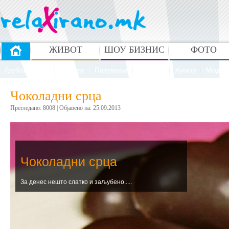
ЖИВОТ
ШОУ БИЗНИС
ФОТО
Љубов и секс
Здравје
Патувања
Рецепти
Хумор
Мода 
Чоколадни срца
Прегледано: 8008 | Oбјавено на: 25.09.2013
Чоколадни срца
За денес нешто слатко и заљубено.....