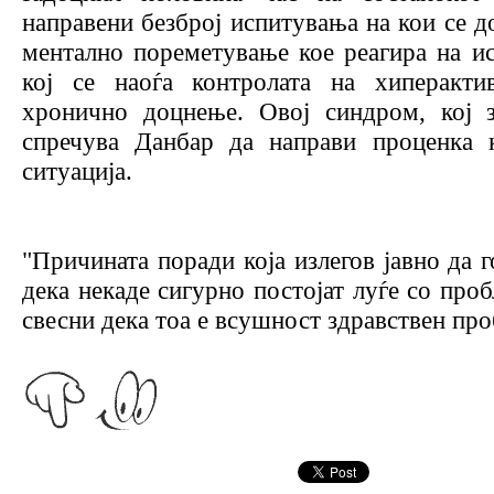
направени безброј испитувања на кои се 
ментално пореметување кое реагира на ис
кој се наоѓа контролата на хиперакти
хронично доцнење. Овој синдром, кој з
спречува Данбар да направи проценка к
ситуација.
"Причината поради која излегов јавно да 
дека некаде сигурно постојат луѓе со проб
свесни дека тоа е всушност здравствен про