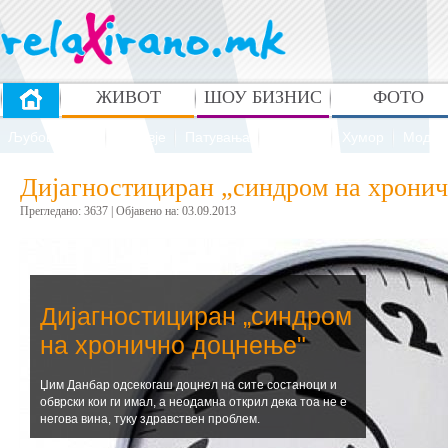
ЖИВОТ
ШОУ БИЗНИС
ФОТО
Љубов и секс
Здравје
Патувања
Рецепти
Хумор
Мода 
Дијагностициран „синдром на хрони
Прегледано: 3637 | Oбјавено на: 03.09.2013
Дијагностициран „синдром
на хронично доцнење"
Џим Данбар одсекогаш доцнел на сите состаноци и
обврски кои ги имал, а неодамна открил дека тоа не е
негова вина, туку здравствен проблем.