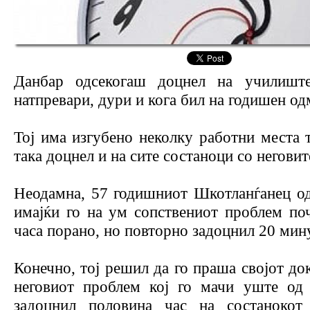
Данбар одсекогаш доцнел на училишт
натпревари, дури и кога бил на годишен од
Тој има изгубено неколку работни места 
така доцнел и на сите состаноци со неговит
Неодамна, 57 годишниот Шкотланѓанец од
имајќи го на ум сопствeниот проблем поч
часа порано, но повторно задоцнил 20 мин
Конечно, тој решил да го праша својот до
неговиот проблем кој го мачи уште од 
задоцнил половина час на состанокот