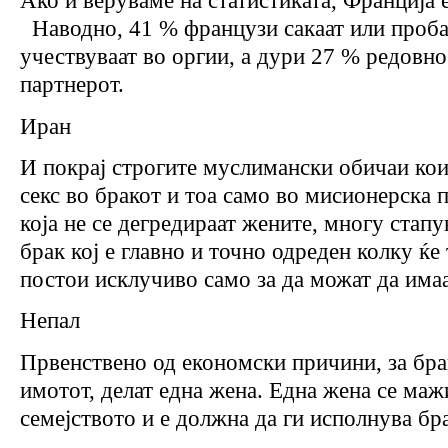
Ако и веруваме на статистиката, Франција е
Наводно, 41 % французи сакаат или проба
учествуваат во оргии, а дури 27 % редовно
партнерот.
Иран
И покрај строгите муслимански обичаи кои
секс во бракот и тоа само во мисионерска 
која не се дегредираат жените, многу стап
брак кој е главно и точно одреден колку ќе 
постои исклучиво само за да можат да имаа
Непал
Првенствено од економски причини, за браќ
имотот, делат една жена. Една жена се мажи
семејството и е должна да ги исполнува бр