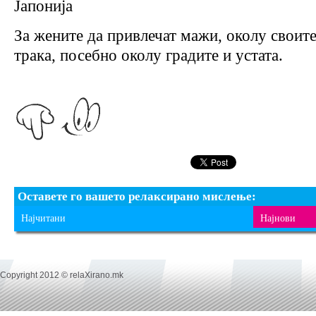
Јапонија
За жените да привлечат мажи, околу своите
трака, посебно околу градите и устата.
Оставете го вашето релаксирано мислење:
Најчитани
Најнови
Copyright 2012 © relaXirano.mk