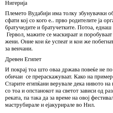
Нигерија
Племето Вудабији има толку збунувачки об
сфати кој со кого е.. прво родителите ја ор
братучедите и братучетките. Потоа, еднаш
Гервол, мажите се маскираат и поробуваат 
жени. Оние кои ќе успеат и кои же побегнат
за венчани.
Древен Египет
И покрај тоа што оваа држава повеќе не по
обичаи се прераскажуваат. Како на пример
Старите египќани верувале дека нивото на в
со тоа и опстанокот на светот зависи од р
реката, па така да за време на овој фестив
маструбирале и ејакурирале во Нил.