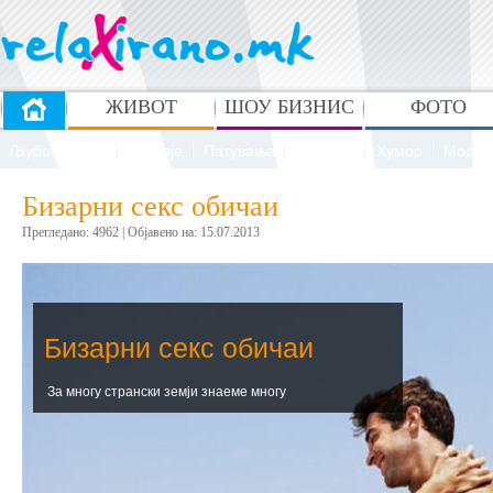
ЖИВОТ
ШОУ БИЗНИС
ФОТО
Љубов и секс
Здравје
Патувања
Рецепти
Хумор
Мода 
Бизарни секс обичаи
Прегледано: 4962 | Oбјавено на: 15.07.2013
Бизарни секс обичаи
За многу странски земји знаеме многу