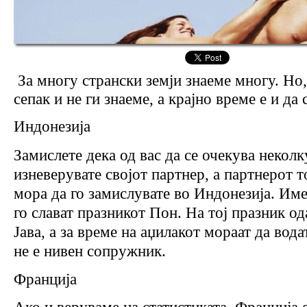
За многу странски земји знаеме многу. Но
сепак и не ги знаеме, а крајно време е и да 
Индонезија
Замислете дека од вас да се очекува неколк
изневерувате својот партнер, а партнерот т
мора да го замислувате во Индонезија. Име
го слават празникот Пон. На тој празник од
Јава, а за време на аџилакот мораат да вод
не е нивен сопружник.
Франција