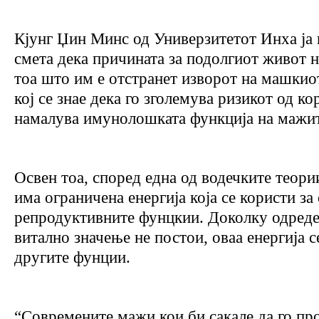
Кјунг Џин Минс од Универзитетот Инха ја в
смета дека причината за подолгиот живот н
тоа што им е отстранет изворот на машкио
кој се знае дека го зголемува ризикот од ко
намалува имунолошката функција на мажит
Освен тоа, според една од водечките теори
има ограничена енергија која се користи з
репродуктивните фунцкии. Доколку одреден
витално значење не постои, оваа енергија 
другите фунции.
“Современите мажи кои би сакале да го пр