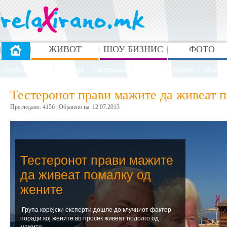
ЖИВОТ
ШОУ БИЗНИС
ФОТО
Љубов и секс
Здравје
Патувања
Рецепти
Хумор
Мода 
Тестеронот прави мажите да живеат 
Прегледано: 4156 | Oбјавено на: 12.07.2013
Тестеронот прави мажите
да живеат помалку од
жените
Група корејски експерти дошле до клучниот фактор
поради кој жените во просек живеат подолго од
мажите.