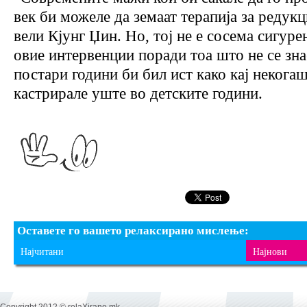
век би можеле да земаат терапија за редукц
вели Кјунг Џин. Но, тој не е сосема сигуре
овие интервенции поради тоа што не се зна
постари години би бил ист како кај некогаш
кастрирале уште во детските години.
Оставете го вашето релаксирано мислење:
Најчитани
Најнови