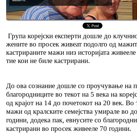
Група корејски експерти дошле до клучнио
жените во просек живеат подолго од мажит
кастрираните мажи низ историјата живееле
тие кои не биле кастрирани.
До ова сознание дошле со проучување на п
благородниците во текот на 5 века на кореј
од крајот на 14 до почетокот на 20 век. Во
мажи од кралските семејства умирале во д
години, додека пак, евнусите со благородн
кастрирани во просек живееле 70 години.