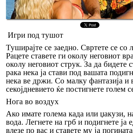
Игри под тушот
Туширајте се заедно. Свртете се со л
Рацете ставете ги околу неговиот вра
околу неговиот струк. За да бидете с
рака нека ја стави под вашата подигн
нека ве држи. Со малку фантазија и в
секојдневието ќе постигнете голем с
Нога во воздух
Ако имате голема када или џакузи, н
вода. Легнете на грб и подигнете ја е
влезе по вас и ставете му ја погината