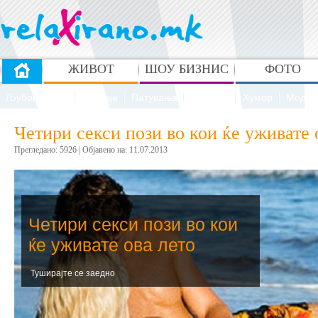
ЖИВОТ
ШОУ БИЗНИС
ФОТО
Љубов и секс
Здравје
Патувања
Рецепти
Хумор
Мода 
Четири секси пози во кои ќе уживате 
Прегледано: 5926 | Oбјавено на: 11.07.2013
Четири секси пози во кои
ќе уживате ова лето
Туширајте се заедно