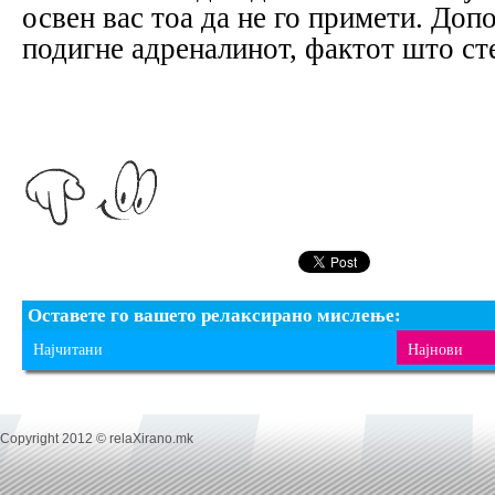
освен вас тоа да не го примети. Доп
подигне адреналинот, фактот што сте
Оставете го вашето релаксирано мислење:
Најчитани
Најнови
Copyright 2012 © relaXirano.mk