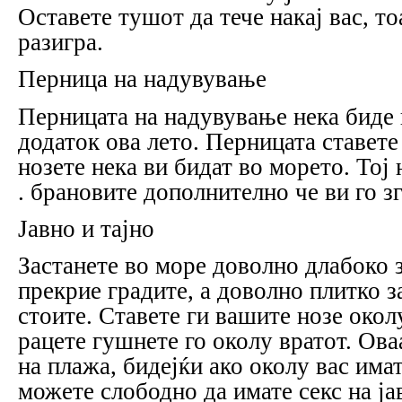
Оставете тушот да тече накај вас, т
разигра.
Перница на надувување
Перницата на надувување нека биде
додаток ова лето. Перницата ставете 
нозете нека ви бидат во морето. Тој 
. брановите дополнително че ви го з
Јавно и тајно
Застанете во море доволно длабоко з
прекрие градите, а доволно плитко з
стоите. Ставете ги вашите нозе околу
рацете гушнете го околу вратот. Оваа
на плажа, бидејќи ако околу вас имат
можете слободно да имате секс на јав