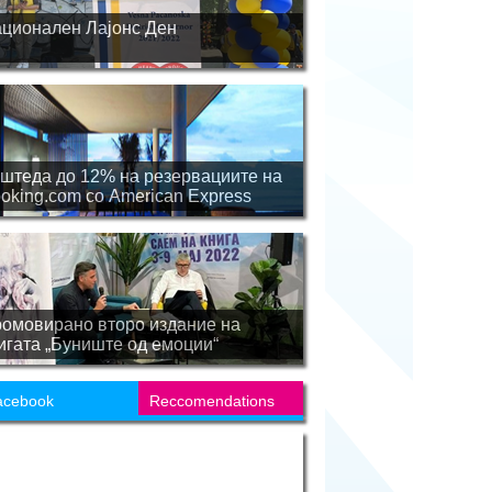
ционален Лајонс Ден
штеда до 12% на резервациите на
oking.com со American Express
омовирано второ издание на
игата „Буниште од емоции“
acebook
Reccomendations