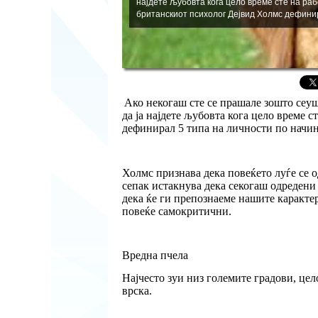
најдете љубовта кога цело време сте на раб
британскиот психолог Дејвид Холмс дефинир
Ако некогаш сте се прашале зошто сеушт
да ја најдете љубовта кога цело време 
дефинирал 5 типа на личности по начино
Холмс признава дека повеќето луѓе се 
сепак истакнува дека секогаш одредени 
дека ќе ги препознаеме нашите каракте
повеќе самокритични.
Вредна пчела
Најчесто зуи низ големите градови, цел
врска.