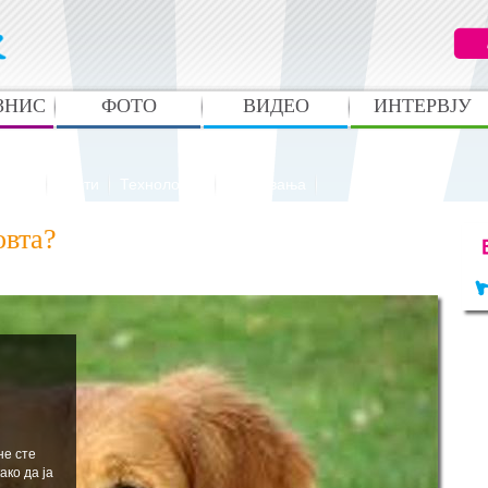
ЗНИС
ФОТО
ВИДЕО
ИНТЕРВЈУ
анато
Вести
Технологија
Случувања
овта?
не сте
ако да ја