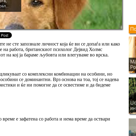
ота,
ал...
По
е не сте запознале личност која ќе ви се допаѓа или како
сте на работа, британскиот психолог Дејвид Холмс
т на кој ја бараме љубовта или влегуваме во врска.
Ма
Ро
одликуваат со комплексни комбинации на особини, но
особини се доминантни. Врз основа на тоа, тој се надева
ристики и ќе ни помогне да се освестиме и да бидеме
Џо
ин
на
о време е зафатена со работа и нема време да оствари