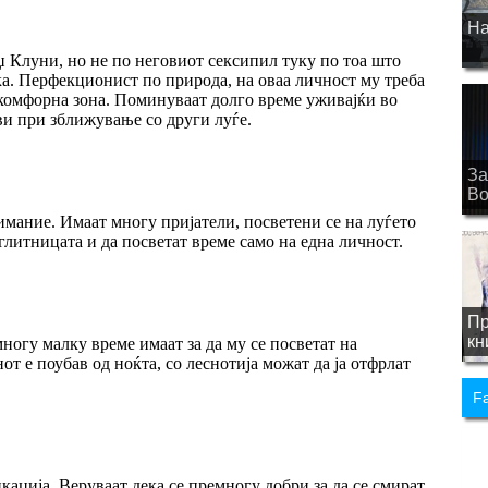
На
џ Клуни, но не по неговиот сексипил туку по тоа што
ка. Перфекционист по природа, на оваа личност му треба
а комфорна зона. Поминуваат долго време уживајќи во
ви при зближување со други луѓе.
За
Bo
имание. Имаат многу пријатели, посветени се на луѓето
 глитницата и да посветат време само на една личност.
Пр
кн
многу малку време имаат за да му се посветат на
от е поубав од ноќта, со леснотија можат да ја отфрлат
F
ација. Веруваат дека се премногу добри за да се смират