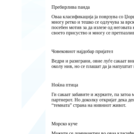
Пребирлива панда
Оваа класификација ја поврзува со Џор
многу ретко и тешко се одлучува за врс
посебен мотив за да излезе од неговат
своето присуство и многу се претпазли
Човековиот најдобар пријател
Ведри и разиграни, овие луѓе сакаат вн
околу нив, но се плашат да ја напуштат
Ноќна птица
Ги сакаат забавите и журките, па затоа 
партнерот. Но доколку откријат дека ден
“темната” страна на нивниот живот.
Морско куче
Мажите се доминантни во оваа класифик