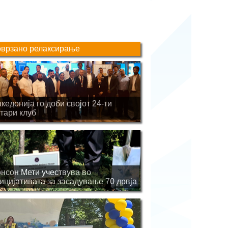
врзано релаксирање
кедонија го доби својот 24-ти
тари клуб
нсон Мети учествува во
ицијативата за засадување 70 дрвја
 национално ниво