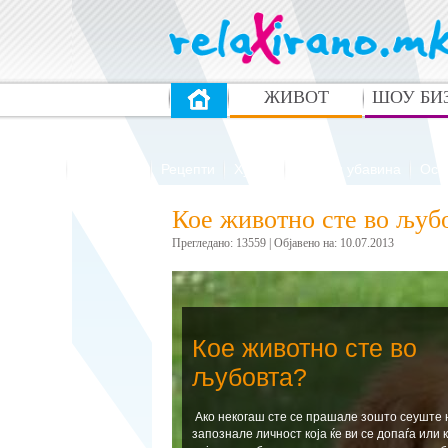
ЖИВОТ
ШОУ БИ
Здравје
Патувања
Рецепти
Хумор
Мода и убавина
Ост
Кое животно сте во љуб
Прегледано: 13559 | Oбјавено на: 10.07.2013
Кое животно сте во
љубовта?
Ако некогаш сте се прашале зошто сеуште 
запознале личност која ќе ви се допаѓа или к