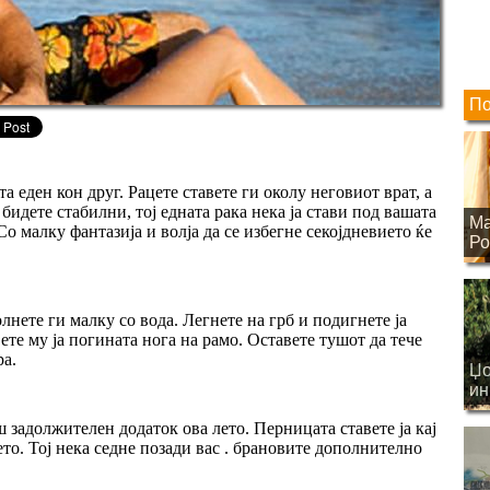
По
та еден кон друг. Рацете ставете ги околу неговиот врат, а
 бидете стабилни, тој едната рака нека ја стави под вашата
Ма
о малку фантазија и волја да се избегне секојдневието ќе
Ро
лнете ги малку со вода. Легнете на грб и подигнете ја
вете му ја погината нога на рамо. Оставете тушот да тече
ра.
Џо
ин
на
задолжителен додаток ова лето. Перницата ставете ја кај
ето. Тој нека седне позади вас . брановите дополнително