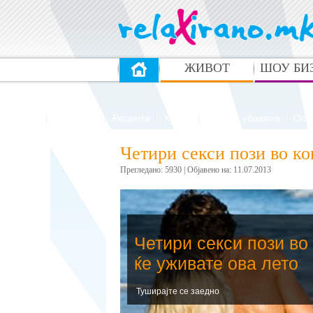
ЖИВОТ
ШОУ БИ
Здравје
Патувања
Рецепти
Хумор
Мода и убавина
Ост
Четири секси пози во ко
Прегледано: 5930 | Oбјавено на: 11.07.2013
Четири секси пози во
ќе уживате ова лето
Туширајте се заедно