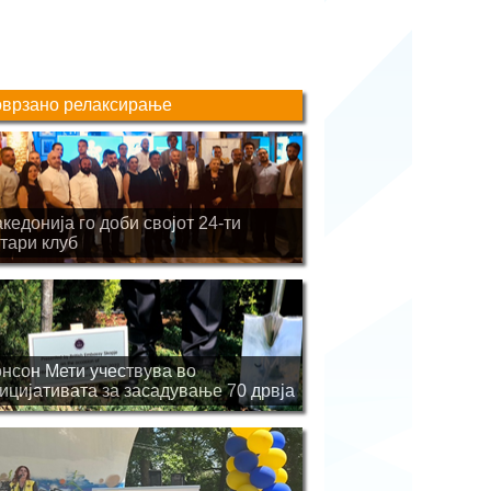
врзано релаксирање
кедонија го доби својот 24-ти
тари клуб
нсон Мети учествува во
ицијативата за засадување 70 дрвја
 национално ниво