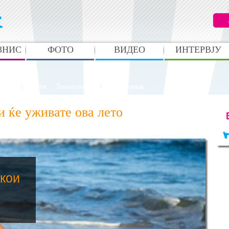
ЗНИС
ФОТО
ВИДЕО
ИНТЕРВЈУ
анато
Вести
Технологија
Случувања
и ќе уживате ова лето
 кои