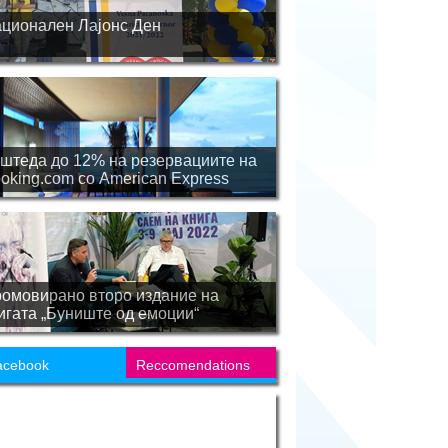
ционален Лајонс Ден
штеда до 12% на резервациите на
oking.com со American Express
омовирано второ издание на
игата „Буниште од емоции“
acebook
Reccomendations