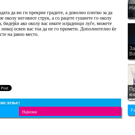
На
дата да ви ги прекрие градите, а доволно плитко за да
зе околу неговиот струк, а со рацете гушнете го околу
а, бидејќи ако околу вас имате илјадници луѓе, можете
а никој освен вас тоа да не го примети. Дополнително ќе
сте на јавно место.
За
Bo
Пр
кн
мислење:
F
Најнови