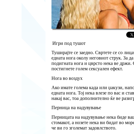
Игри под тушот
Туширајте се заедно. Свртете се со лица
едната нога околу неговиот струк. За да
подигната нога и цврсто нека ве држи. С
постигнете голем сексуален ефект.
Нога во воздух
Ако имате голема када или џакузи, напо
едната нога. Тој нека влезе по вас и ста
накај вас, тоа дополнително ќе ве разиг
Перница на надувување
Перницата на надувување нека биде ваш 
стомакот, а нозете нека ви бидат во мор
че ви го зголемат задовлството.