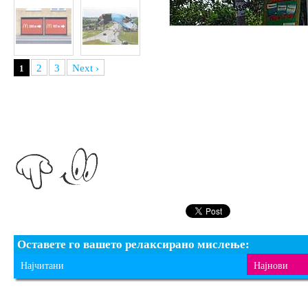
2
3
Next ›
1
Оставете го вашето релаксирано мислење:
Најчитани
Најнови