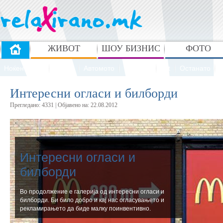
ЖИВОТ
ШОУ БИЗНИС
ФОТО
Ноќен живот
Спорт
Автомото
Реклами
Art
Останато
Интересни огласи и билборди
Прегледано: 4331 | Oбјавено на: 22.08.2012
Интересни огласи и
билборди
Во продолжение е галерија од интересни огласи и
билборди. Би било добро и кај нас огласувањето и
рекламирањето да биде малку поинвентивно.