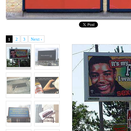
2
3
Next ›
1