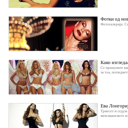
Фотки од нов
Фотогалерија: Се
Како изгледа
Се прашувате как
за тоа, погледне
Ева Лонгори
Триесет и седум 
мексиканското и