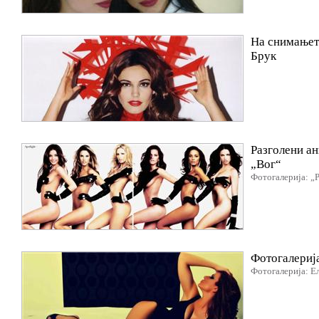
На снимањето
Брук
Разголени ан
„Вог“
Фотогалерија: „
Фотогалерија
Фотогалерија: Е