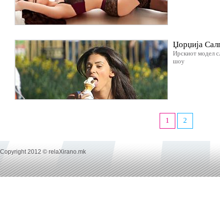
Џорџија Сал
Ирскиот модел сл
шоу
1
2
Copyright 2012 © relaXirano.mk