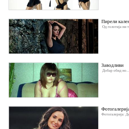
Пирели кале
Од голотија ни т
Заводливи
Добар обид но...
Фотогалериј
Фотогалерија: Д