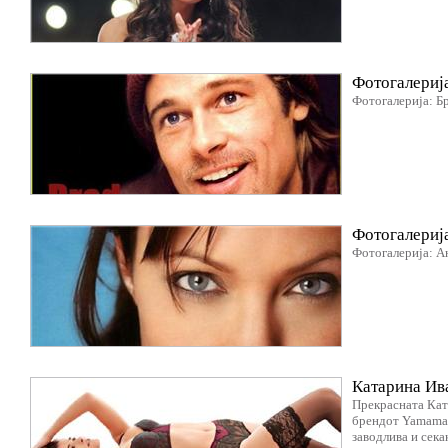
Фотогалериј
Фотогалерија: Б
Фотогалериј
Фотогалерија: А
Катарина Ив
Прекрасната Кат
брендот Yamamay
заводлива и сека