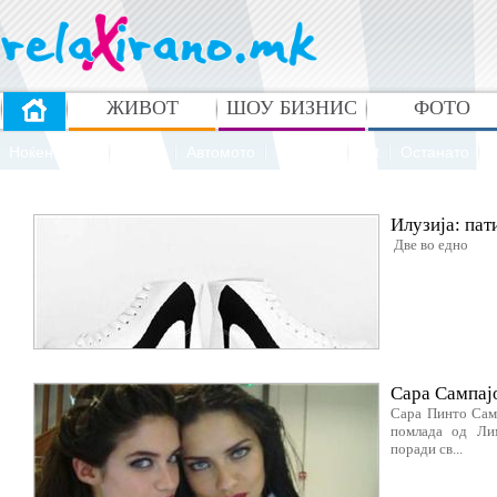
ЖИВОТ
ШОУ БИЗНИС
ФОТО
Ноќен живот
Спорт
Автомото
Реклами
Art
Останато
Илузија: пат
Две во едно
Сара Сампај
Сара Пинто Самп
помлада од Лим
поради св...