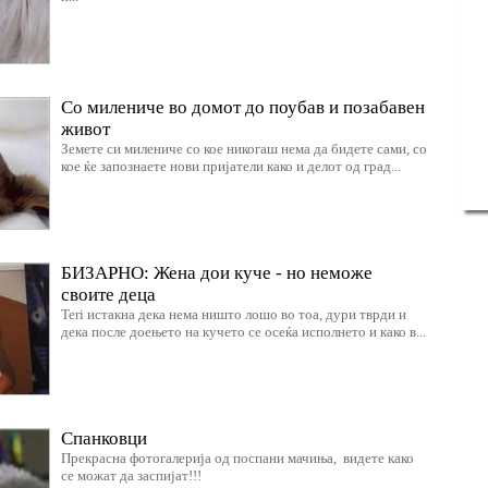
Со милениче во домот до поубав и позабавен
живот
Земете си милениче со кое никогаш нема да бидете сами, со
кое ќе запознаете нови пријатели како и делот од град...
БИЗАРНО: Жена дои куче - но неможе
своите деца
Teri истакна дека нема ништо лошо во тоа, дури тврди и
дека после доењето на кучето се осеќа исполнето и како в...
Спанковци
Прекрасна фотогалерија од поспани мачиња, видете како
се можат да заспијат!!!