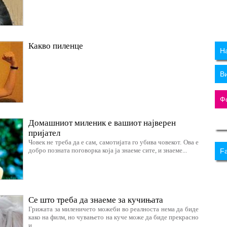
Какво пиленце
Н
В
Ф
Домашниот миленик e вашиот најверен
пријател
Човек не треба да е сам, самотијата го убива човекот. Ова е
добро позната поговорка која ја знаеме сите, и знаеме...
F
Се што треба да знаеме за кучињата
Грижата за миленичето можеби во реалноста нема да биде
како на филм, но чувањето на куче може да биде прекрасно
и...