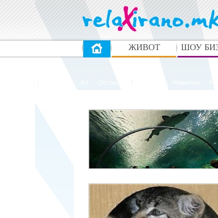
ЖИВОТ
ШОУ БИ
Автомото
Реклами
Art
Останато
Модели
Животни
Re