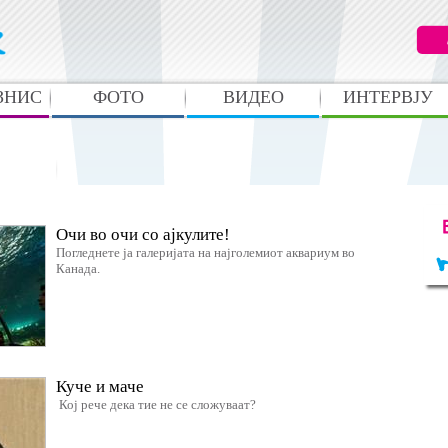
ЗНИС
ФОТО
ВИДЕО
ИНТЕРВЈУ
laXatori
Очи во очи со ајкулите!
Погледнете ја галеријата на најголемиот аквариум во
Канада.
Куче и маче
Кој рече дека тие не се сложуваат?