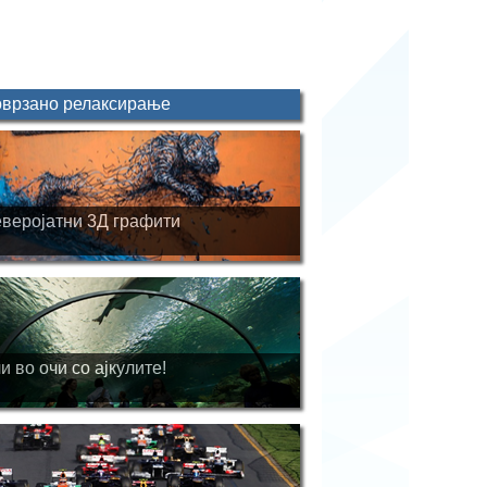
врзано релаксирање
веројатни 3Д графити
и во очи со ајкулите!