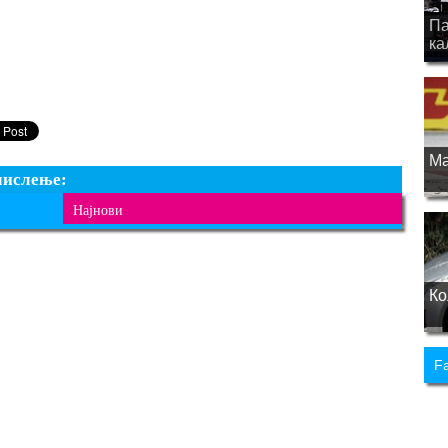
Па
ка
Ма
мислење:
Најнови
Ко
F