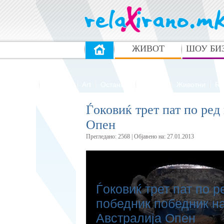
ЖИВОТ
ШОУ БИ
Автомото
Реклами
Art
Останато
Модели
Животни
Re
Ѓоковиќ трет пат по ред
Опен
Прегледано: 2568 | Oбјавено на: 27.01.2013
Ѓоковиќ трет пат по р
победник победник н
Австралија Опен