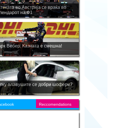
теката во Австрија се враќа во
лендарот на Ф1
рк Вебер: Казната е смешна!
лку плавушите се добри шофери?
acebook
Reccomendations