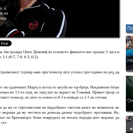
а, а
ла на
лија
По
а Австралија Опен. Џоковиќ во големото финалето кое траеше 3 часа и
-1 (6-7, 7-6, 6-3, 6-2).
Не
стралискиот турнир како прв тенисер што успеал три години по ред да
от на одличниот Мареј и потоа го загуби во тај-брејк. Изедначено беше
решен во 13-от гејм, но овој пат во корист на Ѓоковиќ. Првиот брејк се
скиот тенисер, по што го освои со 6-3 и поведе со 2-1 во сетови.
Оч
 да му се спротивстави на најдобриот светски рекет во моментов, во
јот мораше да му честита на денеска далеку подобриот противник. Но,
разот на Британецот беше повредата на ногата поради што мораше да
 сет.