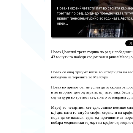
Новак Ѓоковиќ четврти пат во својата кариер
третпат по ред, дојде до победничката титу
првиот гренслем-турнир во годината Австра
опен...
Новак Џоковиќ трета година по ред е победник н
43 минути го победи својот голем ривал Мареј со 3
Новак со овој триумф влезе во историјата на ав
победува на терените во Мелбурн.
Новак во првиот сет не успеа да го скрши отпор
и во вториот дел од играта, кој исто така беше 
случи дури во третиот сет, а него го направи срп
Мареј во четвртиот сет едноставно немаше сили
кој два пати го загуби својот сервис и на кра
мора да се нагласи, една од причините за по
побара медицински тајмаут на крајот од вториот