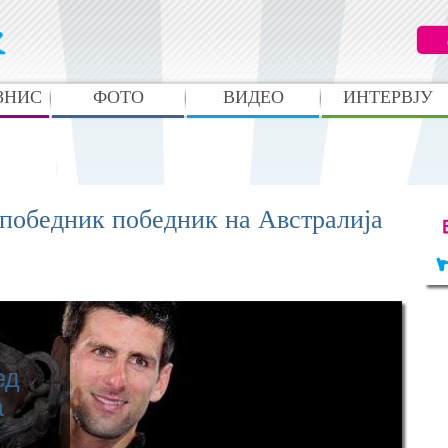
ЗНИС
ФОТО
ВИДЕО
ИНТЕРВЈУ
laXatori
 победник победник на Австралија
ед
а