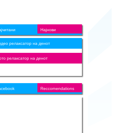
ајчитани
Најнови
идео релаксатор на денот
ото релаксатор на денот
acebook
Reccomendations