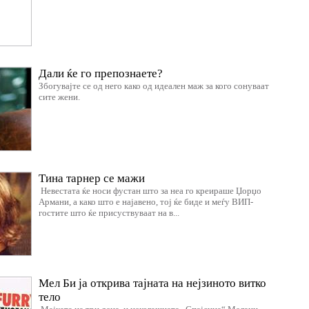
Дали ќе го препознаете?
Збогувајте се од него како од идеален маж за кого сонуваат
сите жени.
Тина тарнер се мажи
Невестата ќе носи фустан што за неа го креираше Џорџо
Армани, а како што е најавено, тој ќе биде и меѓу ВИП-
гостите што ќе присуствуваат на в...
Мел Би ја открива тајната на нејзиното витко
тело