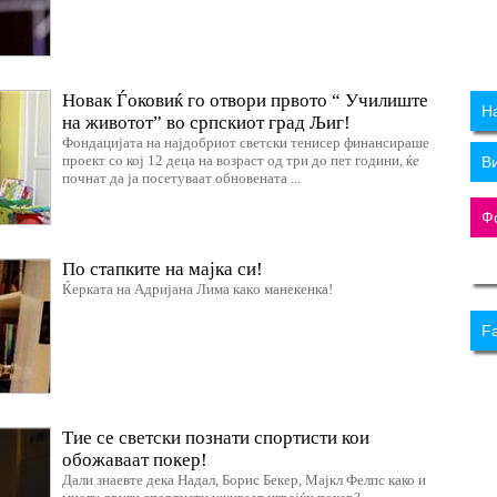
Новак Ѓоковиќ го отвори првото “ Училиште
Н
на животот” во српскиот град Љиг!
Фондацијата на најдобриот светски тенисер финансираше
проект со кој 12 деца на возраст од три до пет години, ќе
В
почнат да ја посетуваат обновената ...
Ф
По стапките на мајка си!
Ќерката на Адријана Лимa какo манекенка!
F
Тие се светски познати спортисти кои
обожаваат покер!
Дали знаевте дека Надал, Борис Бекер, Мајкл Фелпс како и