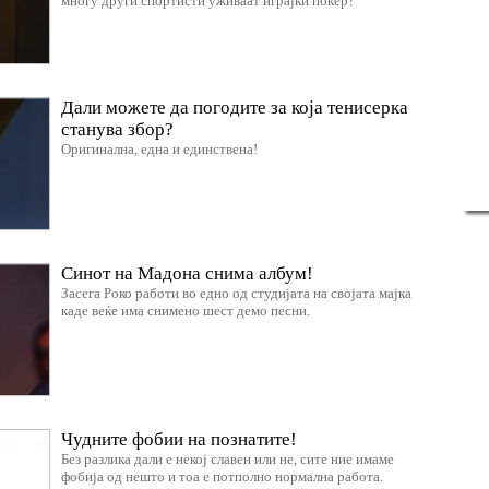
многу други спортисти уживаат играјќи покер?
Дали можете да погодите за која тенисерка
станува збор?
Оригинална, една и единствена!
Синот на Мадона снима албум!
Засега Роко работи во едно од студијата на својата мајка
каде веќе има снимено шест демо песни.
Чудните фобии на познатите!
Без разлика дали е некој славен или не, сите ние имаме
фобија од нешто и тоа е потполно нормална работа.