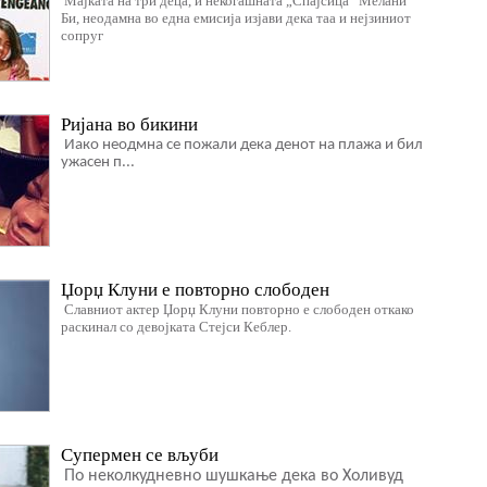
Мајката на три деца, и некогашната „Спајсица“ Мелани
Би, неодамна во една емисија изјави дека таа и нејзиниот
сопруг
Ријана во бикини
Иако неодмна се пожали дека денот на плажа и бил
ужасен п...
Џорџ Клуни е повторно слободен
Славниот актер Џорџ Клуни повторно е слободен откако
раскинал со девојката Стејси Кеблер.
Супермен се вљуби
По неколкудневно шушкање дека во Холивуд