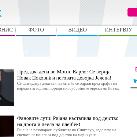
ЗНИС
ФОТО
ВИДЕО
ИНТЕРВЈУ
лм
Фарма 5
Пред два дена во Монте Карло: Се верија
Новак Џоковиќ и неговата девојка Јелена!
Се шпекулира дека венчавката ќе се одржи пред крајот на
наредната година, поради многубројните оврски на Новак.
Фановите лути: Ријана настапила под дејство
на дрога и пеела на плејбек!
Ријана ја разочарала публиката во Сингапур, каде што на
сцената се појавила под дејство на марихуана.