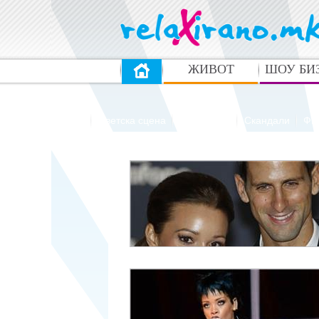
ЖИВОТ
ШОУ БИ
Балканска сцена
Светска сцена
Селебрити
Скандали
Фи