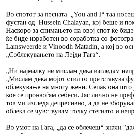
Во спотот за песната „You and I“ таа носе
фустан од Hussein Chalayan, кој беше и п
Наскоро за снимањето на овој спот ќе биде
ќе биде изработен во соработка со фотогр
Lamsweerde и Vinoodh Matadin, а кој во осн
„Соблекувањето на Лејди Гага“.
„Ни најмалку не мислам дека изгледам непр
„Мислам дека мојот стил го претставува ф
облекување на многу жени. Сепак она што ј
кое се пронаоѓам себеси. Јас лично не пре
тоа ми изгледа депресивно, а да не зборув
облека се чувствувам толку стегнато и непр
Во умот на Гага, „да се облечеш“ значи "да