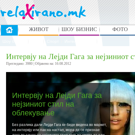
ЖИВОТ
ШОУ БИЗНИС
ФОТО
Шоу бизнис
Стил
Спорт
Интелектуалци
Интервју на Лејди Гага за нејзиниот 
Прегледано: 3980 | Oбјавено на: 16.08.2012
Интервју на Лејди Гага за
нејзиниот стил на
облекување
Без разлика дали Лејди Гага ќе биде видена во маркет,
на интервју или пак на настап, мора да се признае
дека во однос на нејзиниот стил како да ужива да оди