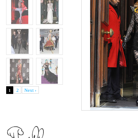
2
Next ›
1