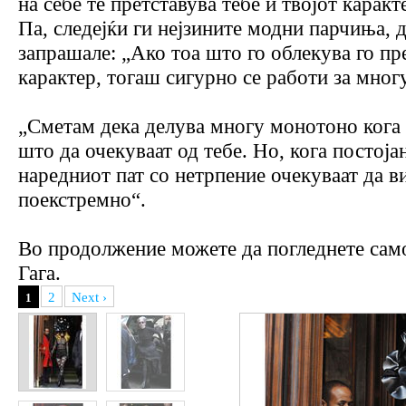
на себе те претставува тебе и твојот каракте
Па, следејќи ги нејзините модни парчиња, д
запрашале: „Ако тоа што го облекува го пр
карактер, тогаш сигурно се работи за мног
„Сметам дека делува многу монотоно кога 
што да очекуваат од тебе. Но, кога постој
наредниот пат со нетрпение очекуваат да 
поекстрeмно“.
Во продолжение можете да погледнете само
Гага.
2
Next ›
1