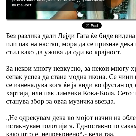
во крајност.
Без разлика дали Лејди Гага ќе биде видена
или пак на настап, мора да се признае дека
стил како да ужива да оди во крајност.
За некои многу невкусно, за некои многу х
сепак успеа да стане модна икона. Се чини 
се изненадува кога ќе ја види во фустан од
хартија, или пак лименки Кока-Кола. Сето 
станува збор за оваа музичка ѕвезда.
„Не одрекувам дека во мојот начин на обле
истакнувам голотијата. Едноставно го сака
како што е, непрекриено“.- вели таа.