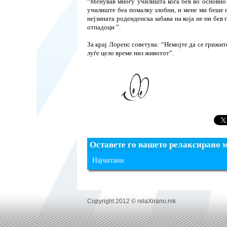
“Менував многу училишта кога бев во основно 
училиште беа помалку злобни, и мене ми беше п
нејзината роденденска забава на која не ни бев 
отпадоци ”.
За крај Лоренс советува: “Немојте да се грижит
луѓе цело време низ животот”.
Оставете го вашето релаксирано 
Најчитани
Copyright 2012 © relaXirano.mk