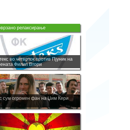
врзано релаксирање
текс во четврток против Пјуник на
ената Филип Втори
с сум огромен фан на Џим Кери