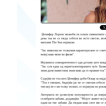
Џенифер Лоренс можеби ги освои симпатиите на 
дека таа не се гледа себеси во исто светло, ве
магазин The Sun изјавува:
“Јас никогаш не толкувам карактери кои се слич
некој како мене во филм”.
Нејзината сомокритичност оди дотаму што млад
“Јас сум една од најнеталентираните луѓе. Букв
знам дали навистина знам како да го правам тоа”
Судејќи по тоа што Џенифер доби Оскар за најдо
“Тоа е смешно, бидејќи јас не се сметам себеси
тип кој не е ни толку познат, се појавува по рекл
Актерката не дозволува популарноста да влија
селебрити забави, додавајќи: “Мојот живот всуш
одам на тие забави. Да гледам како сите ми се 