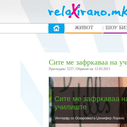
ЖИВОТ
ШОУ БИ
Спорт
Интелектуалци
Сите ме зафркаваа на у
Прегледано: 5257 | Oбјавено на: 12.03.2013
Сите ме зафркаваа н
училиште
Интервју со Оскаровката Џенифер Лоренс