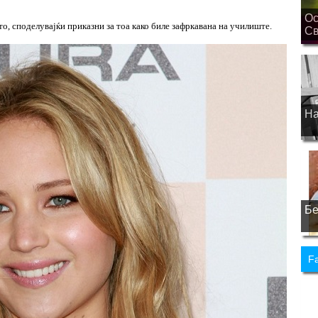
Ос
то, споделувајќи приказни за тоа како биле зафркавана на училиште.
Св
На
Бе
F