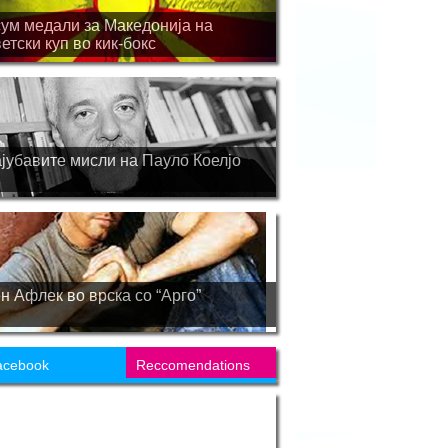
ум медали за Македонија на
етски куп во кик-бокс
јубавите мисли на Пауло Коелјо
н Афлек во врска со “Арго”
acebook
Reccomendations