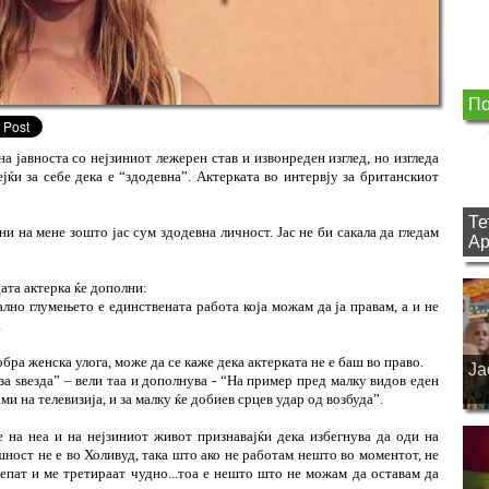
По
јавноста со нејзиниот лежерен став и извонреден изглед, но изгледа
лејќи за себе дека е “здодевна”. Актерката во интервју за британскиот
Те
ни на мене зошто јас сум здодевна личност. Јас не би сакала да гледам
Ар
ата актерка ќе дополни:
ално глумењето е единствената работа која можам да ја правам, а и не
.
бра женска улога, може да се каже дека актерката не е баш во право.
Ја
 за ѕвезда” – вели таа и дополнува - “На пример пред малку видов еден
ами на телевизија, и за малку ќе добиев срцев удар од возбуда”.
е на неа и на нејзиниот живот признавајќи дека избегнува да оди на
ност не е во Холивуд, така што ако не работам нешто во моментот, не
лепат и ме третираат чудно...тоа е нешто што не можам да оставам да