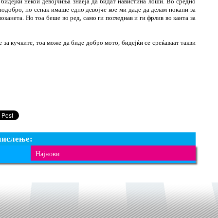
бидејќи некои девојчиња знаеја да бидат навистина лоши. Во средно
одобро, но сепак имаше едно девојче кое ми даде да делам покани за
поканета. Но тоа беше во ред, само ги погледнав и ги фрлив во канта за
е за кучките, тоа може да биде добро мото, бидејќи се среќаваат такви
мислење:
Најнови