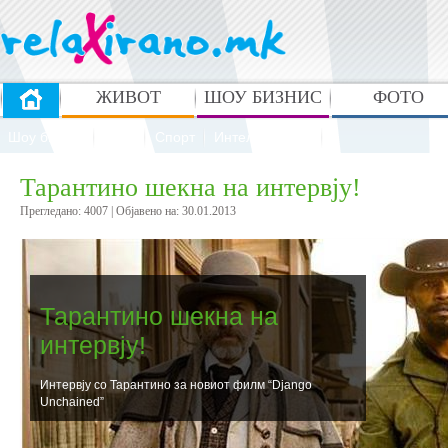
ЖИВОТ
ШОУ БИЗНИС
ФОТО
Шоу бизнис
Стил
Спорт
Интелектуалци
Тарантино шекна на интервју!
Прегледано: 4007 | Oбјавено на: 30.01.2013
Тарантино шекна на
интервју!
Интервју со Тарантино за новиот филм “Django
Unchained”