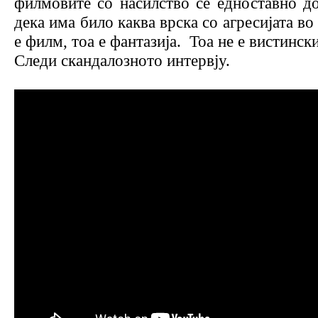
филмовите со насилство се едноставно д
дека има било каква врска со агресијата в
е филм, тоа е фантазија. Тоа не е вистинск
Следи скандалозното интервју.