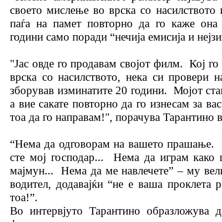
своето мислење во врска со насилството 
паѓа на памет повторно да го каже она
години само поради “нечија емисија и нејзи
"Јас овде го продавам својот филм. Кој го
врска со насилството, нека си провери н
зборував изминатите 20 години. Мојот ста
а вие сакате повторно да го изнесам за ва
тоа да го направам!", порачува Тарантино в
“Нема да одговорам на вашето прашање. 
сте мој господар... Нема да играм како 
мајмун... Нема да ме навлечете” – му ве
водител, додавајќи “не е ваша проклета 
тоа!”.
Во интервјуто Тарантино образложува д