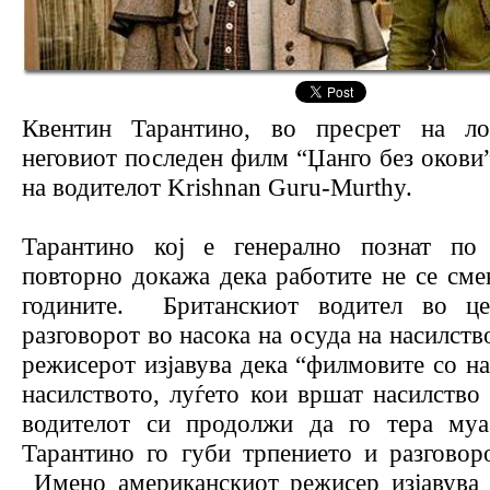
Квентин Тарантино, во пресрет на ло
неговиот последен филм “Џанго без окови”
на водителот Krishnan Guru-Murthy.
Тарантино кој е генерално познат по с
повторно докажа дека работите не се смен
годините. Британскиот водител во це
разговорот во насока на осуда на насилств
режисерот изјавува дека “филмовите со на
насилството, луѓето кои вршат насилство
водителот си продолжи да го тера муаб
Тарантино го губи трпението и разговор
Имено американскиот режисер изјавува 