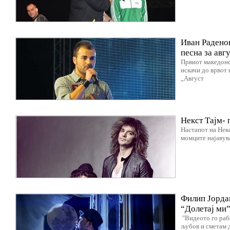
Иван Раденов
песна за авгу
Првиот македонс
искачи до врвот 
„Август
Некст Тајм- 
Настапот на Некс
момците најавува
Филип Јордан
“Долетај ми
"Видеото го раб
љубов и сметам д