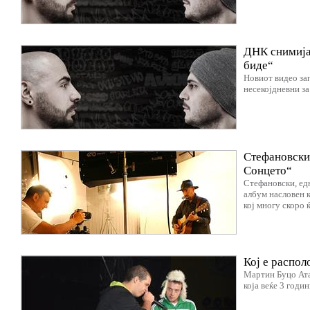
ДНК снимија 
биде“
Новиот видео зап
несекојдневни з
Стефановски 
Сонцето“
Стефановски, едн
албум насловен к
кој многу скоро ќ
Кој е распол
Мартин Буцо Ата
која веќе 3 годи