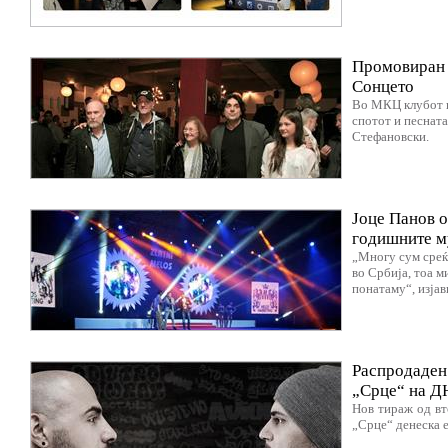
Промовиран в
Сонцето
Во МКЦ клубот 
спотот и песнат
Стефановски.
Јоце Панов о
годишните м
„Многу сум среќ
во Србија, тоа м
понатаму“, изјав
Распродаден
„Срце“ на Д
Нов тираж од в
„Срце“ денеска е