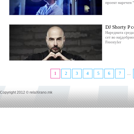
проект наречен “
DJ Shorty P 
Наредната среда 
сет во најдобри
Freestyler
1
2
3
4
5
6
7
…
Copyright 2012 © relaXirano.mk