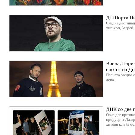
ДЈ Шорти Пи 
Следна дестинаци
хип-хоп, Загреб.
Виена, Париз
спотот на До
Песната заедно с
дена.
ДНК со две п
Овие две признан
продуцент Лазар
хитови кои ќе ос