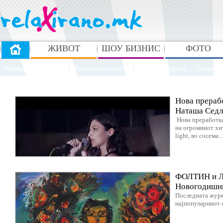
ЖИВОТ
ШОУ БИЗНИС
ФОТО
Македонска сцена
Балканска сцена
Светска сцена
Селебр
Нова прерабо
Наташа Седло
Нова преработка
на огромниот хит
light, во сосема...
ФОЛТИН и Ле
Новогодишни
Последната журка
најпопуларниот с