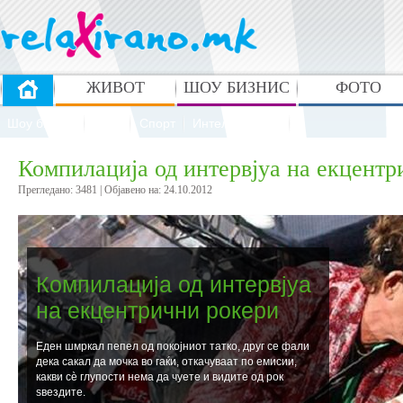
ЖИВОТ
ШОУ БИЗНИС
ФОТО
Шоу бизнис
Стил
Спорт
Интелектуалци
Компилација од интервјуа на екцентр
Прегледано: 3481 | Oбјавено на: 24.10.2012
Компилација од интервјуа
на екцентрични рокери
Еден шмркал пепел од покојниот татко, друг се фали
дека сакал да мочка во гаќи, откачуваат по емисии,
какви сѐ глупости нема да чуете и видите од рок
ѕвездите.