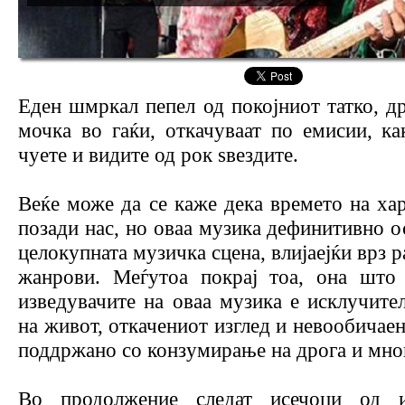
Еден шмркал пепел од покојниот татко, др
мочка во гаќи, откачуваат по емисии, ка
чуете и видите од рок ѕвездите.
Веќе може да се каже дека времето на ха
позади нас, но оваа музика дефинитивно ос
целокупната музичка сцена, влијаејќи врз 
жанрови. Меѓутоа покрај тоа, она што
изведувачите на оваа музика е исклучите
на живот, откачениот изглед и невообичаен
поддржано со конзумирање на дрога и мног
Во продолжение следат исечоци од и