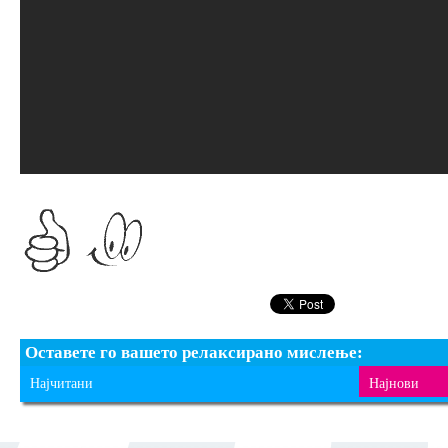
Оставете го вашето релаксирано мислење:
Најчитани
Најнови