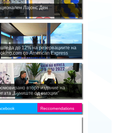
ционален Лајонс Ден
штеда до 12% на резервациите на
oking.com со American Express
омовирано второ издание на
игата „Буниште од емоции“
acebook
Reccomendations