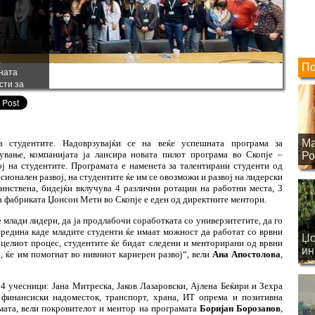
а
По
шната
сти за
а пилот
Ма
 студентите. Надоврзувајќи се на веќе успешната програма за
ување, компанијата ја лансира новата пилот програма во Скопје –
Ро
ј на студентите. Програмата е наменета за талентирани студенти од
сионален развој, на студентите ќе им се овозможи и развој на лидерски
инствена, бидејќи вклучува 4 различни ротации на работни места, 3
на фабриката Џонсон Мети во Скопје
e
еден од директните ментори.
млади лидери, да ја продлабочи соработката со универзитетите, да го
средина каде младите студенти ќе имаат можност да работат со врвни
Џо
 целиот процес, студентите ќе бидат следени и менторирани од врвни
ин
, ќе им помогнат во нивниот кариерен развој“, вели
Ана Апостолова
,
на
4 учесници: Јана Митреска, Јаков Лазаровски, Ајлена Беќири и Зехра
финансиски надоместок, транспорт, храна, ИТ опрема и позитивна
мата, вели покровителот и ментор на програмата
Боријан Борозанов
,