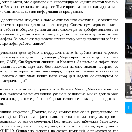
 Џонсон Мети, ова е долгорочна инвестиција во идните
бистри
умови и
и Електро-техничкиот факултет. Тоа е програма која е наградувачка и
На
ни позитивни повратни информации за програмата.
 досегашното искуство е повеќе отколку што очекувал. „Моментално
истеми за производство на чист воздух)
. Сосема сум задоволен затоа
а работа и обврски успева да ми помогне да го добијам знаењето за
 внимание и да ми помогне таму каде што не можам да успеам сам.
мосфера. За само неколку недели научив толку многу практични работи.
е врз мојот работен живот“.
За
препознава дека луѓето и поддршката што ја добива имаат огромно
Bo
е ги очекува следните предизвици. „Мојот програмски модул се состои
ка, CAPS, Снабдувачки синџири и Квалитет. За време на мојата прва
реални проекти, каде што бев изложена на сите видови програми за
ектар платформи за автоматизација, опции за следење и техники за
 работа е што учам нешто ново секој ден, додека се справувам со
 заедничка цел“.
Пр
итивен впечаток за програмата и за Џонсон Мети. „Мило ми е што ќе
кн
 и се надевам на понатамошно учење и развивање. Ми се допаѓа како
лен и покрај своите работни обврски, секогаш е ангажиран и подготвен
аат“.
F
слично искуство: „Почнувајќи од самиот процес на регрутирање, се
мпанијата. Иако немав јасна слика за тоа што да очекувам од оваа
редизвици со кои се соочувам. Прво нешто што забележав беше колку
тени и колку тие се придржуваа до правилата за работа, однесување и
ВИД-19. Очигледно, успехот на самата компанија е показател за тоа