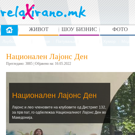
ЖИВОТ
ШОУ БИЗНИС
ФОТО
Љубов и секс
Здравје
Патувања
Рецепти
Хумор
Мода 
Национален Лајонс Ден
Прегледано: 3885 | Oбјавено на: 16.05.2022
Национален Лајонс Ден
Лајонс и лео членовите на клубовите од Дистрикт 132,
за прв пат, го одбележаа Националниот Лајонс Ден во
Македонија.