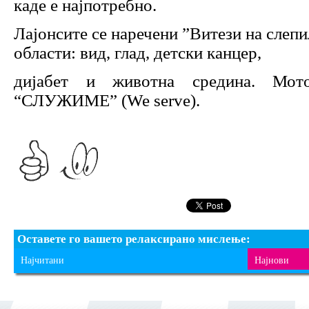
каде е најпотребно.
Лајонсите се наречени ”Витези на слепи
области: вид, глад, детски канцер,
дијабет и животна средина. Мот
“СЛУЖИМЕ” (We serve).
Оставете го вашето релаксирано мислење:
Најчитани
Најнови