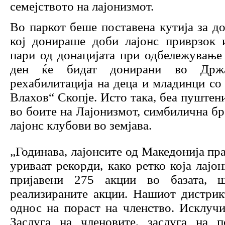
семејството на лајонизмот.
Во паркот беше поставена кутија за до
кој донираше доби лајонс приврзок 
пари од донацијата при одбележување
ден ќе бидат донирани во Држа
рехабилитација на деца и младинци с
Влахов“ Скопје. Исто така, беа пуштен
во боите на Лајонизмот, симбилична бр
лајонс клубови во земјава.
„Годинава, лајонсите од Македонија пр
уриваат рекорди, како ретко која лајо
пријавени 275 акции во базата,
реализираните акции. Нашиот дистрик
однос на пораст на членство. Исклуч
Заслуга на членовите, заслуга на п