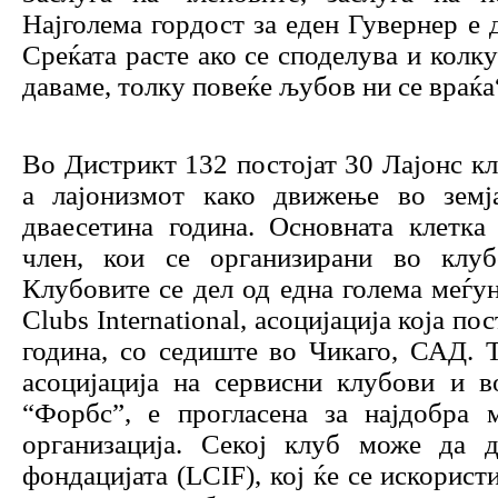
Најголема гордост за еден Гувернер е 
Среќата расте ако се споделува и колк
даваме, толку повеќе љубов ни се враќа
Во Дистрикт 132 постојат 30 Лајонс кл
а лајонизмот како движење во земј
дваесетина година. Основната клетка
член, кои се организирани во клуб
Клубовите се дел од една голема меѓу
Clubs International, асоцијација која п
година, со седиште во Чикаго, САД. Т
асоцијација на сервисни клубови и в
“Форбс”, е прогласена за најдобра 
организација. Секој клуб може да д
фондацијата (LCIF), кој ќе се искорист