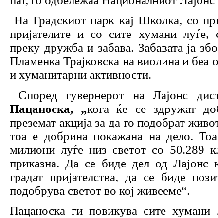
пат, го одбележаа Националниот Лајонс
На Градскиот парк кај Школка, со при
пријателите и со сите хумани луѓе, 
преку дружба и забава. Забавата ја зб
Пламенка Трајковска на виолина и беа 
и хуманитарни активности.
Според гувернерот на Лајонс дис
Пацаноска, „
кога ќе се здружат до
преземат акција за да го подобрат живот
тоа е добрина покажана на дело. Тоа
милиони луѓе низ светот со 50.289 к
приказна. Да се биде дел од Лајонс 
градат пријателства, да се биде поз
подобрува светот во кој живееме“.
Пацаноска ги повикува сите хумани 