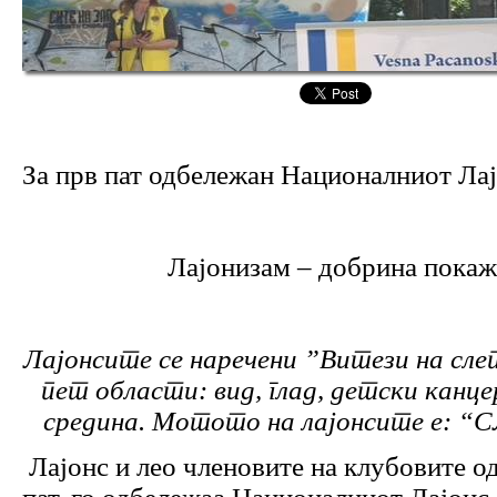
За прв пат одбележан Националниот Ла
Лајонизам – добрина покаж
Лајонсите се наречени ”Витези на сле
пет области: вид, глад, детски канц
средина. Мотото на лајонсите е: “
Лајонс и лео членовите на клубовите од