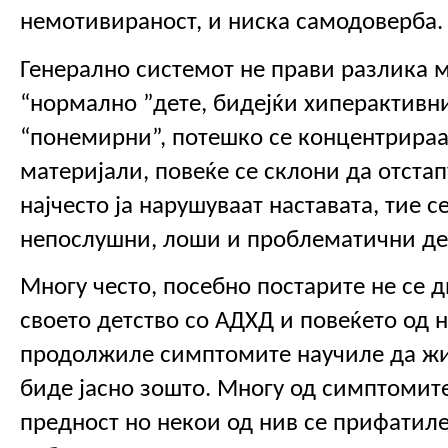
немотивираност, и ниска самодоверба.
Генерално системот не прави разлика м
“нормално ”дете, бидејќи хиперактивни
“понемирни”, потешко се концентрираат
материјали, повеќе се склони да отстап
најчесто ја нарушуваат наставата, тие с
непослушни, лоши и проблематични де
Многу често, посебно постарите не се д
своето детство со АДХД и повеќето од н
продолжиле симптомите научиле да жив
биде јасно зошто. Многу од симптомите
предност но некои од нив се прифатиле 