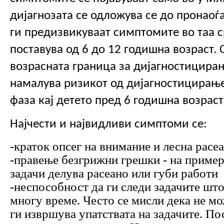
дијагнозата се одложува се до пронаоѓ
ги предизвикуваат симптомите во таа ср
поставува од 6 до 12 годишна возраст. 
возрасната граница за дијагностицирањ
намалува ризикот од дијагностицирање
фаза кај детето пред 6 годишна возраст.
Најчести и највидливи симптоми се: 
-краток опсег на внимание и леснa расе
-правење безгрижни грешки - на пример
задачи делува расеано или губи работи
-неспособност да ги следи задачите што
многу време. Често се мисли дека не мож
ги извршува упатствата на задачите. По