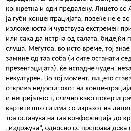
конкретна и оди предалеку. Лицето со 
ја губи концентрацијата, повеќе не е во 
изложеноста и чувствува екстремен прит
или сака да истрча од салата, бидејќи п
слуша. Меѓутоа, во исто време, тој знае 
замине од таа соба (и сите останати сед
презентацијата), ќе испадне чуден, нез
некултурен. Во тој момент, лицето става 
открива недостатокот на концентрација
и непријатност, слично како покер играч
картите што ги има со изразот на лицето
тоа останува на таа конференција до крај
„издржува“, односно се преправа дека 