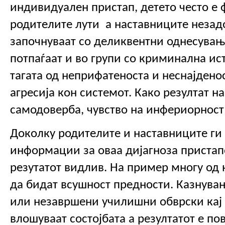
индивидуален пристап, детето често е 
родителите лути  а наставниците незад
започнуваат со деликвентни однесувања
потпаѓаат и во групи со криминална ист
тагата од неприфатеноста и неснајдено
агресија кон системот. Како резултат на
самодоверба, чувство на инфериорност 
Доколку родителите и наставниците ги 
информации за оваа дијагноза пристапо
резутатот видлив. На пример многу од 
да бидат всушност предности. Казнувањ
или незавршени училишни обврски кај о
влошуваат состојбата а резултатот е пов