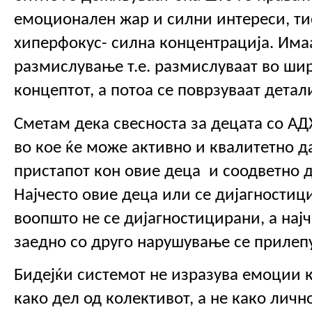
емоционален жар и силни интереси, тие
хиперфокус- силна концентрација. Имаа
размислување т.е. размислуваат во шир
концептот, а потоа се поврзуваат детали
Сметам дека свесноста за децата со АДХ
во кое ќе може активно и квалитетно д
пристапот кон овие деца  и соодветно да
Најчесто овие деца или се дијагностиц
воопшто не се дијагностицирани, а најче
заедно со друго нарушување се прилепу
Бидејќи системот не изразува емоции ко
како дел од колективот, а не како лично