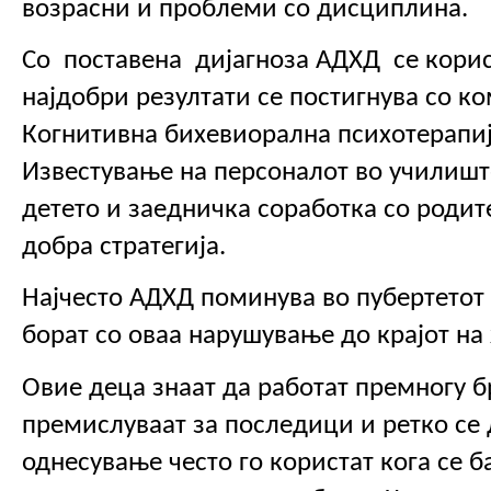
возрасни и проблеми со дисциплина. 
Со  поставена  дијагноза АДХД  се кори
најдобри резултати се постигнува со ко
Когнитивна бихевиорална психотерапиј
Известување на персоналот во училиште 
детето и заедничка соработка со родите
добра стратегија.
Најчесто АДХД поминува во пубертетот н
борат со оваа нарушување до крајот на 
Овие деца знаат да работат премногу бр
премислуваат за последици и ретко се 
однесување често го користат кога се ба