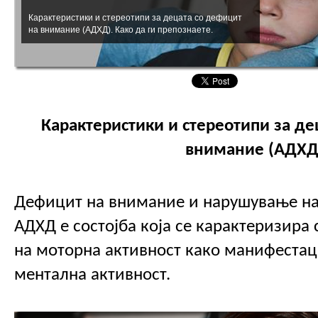
Карактеристики и стереотипи за децата со дефицит
на внимание (АДХД). Како да ги препознаете.
Карактеристики и стереотипи за дец
внимание (АДХД
Дефицит на внимание и нарушување на 
АДХД е состојба која се карактеризира 
на моторна активност како манифестаци
ментална активност.