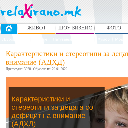
ЖИВОТ
ШОУ БИЗНИС
ФОТО
Љубов и секс
Здравје
Патувања
Рецепти
Хумор
Мода 
Карактеристики и стереотипи за деца
внимание (АДХД)
Прегледано: 3028 | Oбјавено на: 22.01.2022
Карактеристики и
стереотипи за децата со
дефицит на внимание
(АДХД)