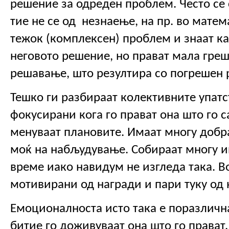
решение за одреден проблем. Често се 
тие не се од  незнаење, на пр. во матем
тежок (комплексен) проблем и знаат как
неговото решение, но прават мала греш
решавање, што резултира со погрешен р
Тешко ги разбираат колективните упатст
фокусирани кога го прават она што го са
менуваат плановите. Имаат многу добра
моќ на набљудување. Собираат многу и
време иако навидум не изгледа така. Во 
мотивирани од награди и пари туку од 
Емоционалноста исто така е поразлична.
битие го доживуваат она што го прават. 