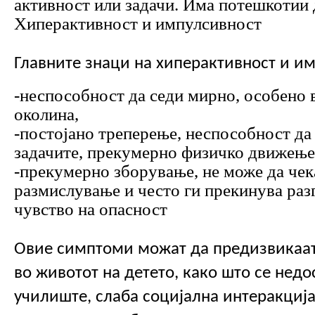
активност или задачи. Има потешкотии д
Хиперактивност и импулсивност
Главните знаци на хиперактивност и им
-неспособност да седи мирно, особено в
околина, 
-постојано треперење, неспособност да 
задачите, прекумерно физичко движење
-прекумерно зборување, не може да чека 
размислување и често ги прекинува разг
чувство на опасност
Овие симптоми можат да предизвикаат
во животот на детето, како што се недос
училиште, слаба социјална интеракција 