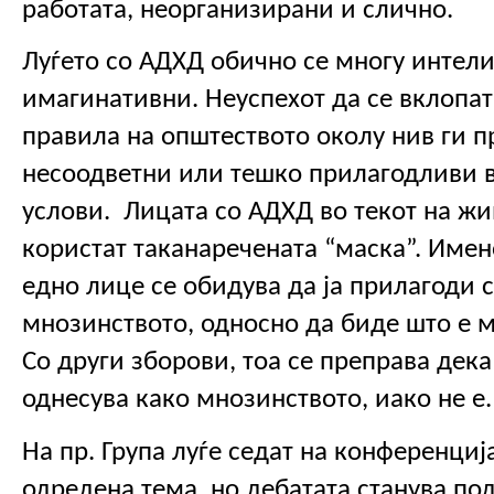
работата, неорганизирани и слично. 
Луѓето со АДХД обично се многу интели
имагинативни. Неуспехот да се вклопат
правила на општеството околу нив ги пр
несоодветни или тешко прилагодливи в
услови.  Лицата со АДХД во текот на жив
користат таканаречената “маска”. Имено
едно лице се обидува да ја прилагоди с
мнозинството, односно да биде што е 
Со други зборови, тоа се преправа дека
однесува како мнозинството, иако не е.
На пр. Група луѓе седат на конференција
одредена тема, но дебатата станува под