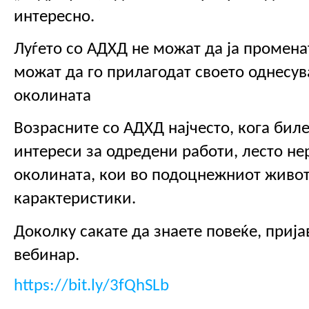
интересно.
Луѓето со АДХД не можат да ја променат 
можат да го прилагодат своето однесув
околината 
Возрасните со АДХД најчесто, кога биле
интереси за одредени работи, лесто не
околината, кои во подоцнежниот живот 
карактеристики. 
Доколку сакате да знаете повеќе, пријав
вебинар.
https://bit.ly/3fQhSLb 