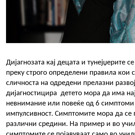
Дијагнозата кај децата и тунејџерите се
преку строго определени правила кои с
сличноста на одредени прелазни развојн
дијагностицира  детето мора да има на
невнимание или повеќе од 6 симптоми 
импулсивност. Симптомите мора да се п
различни средини. На пример и во учи
симптомите се појавуваат само во учил