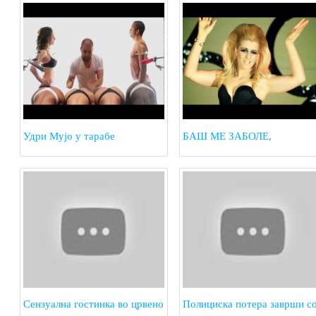
Удри Мујо у тарабе
БАШ МЕ ЗАБОЛЕ,
ОДОЗДОЛА
Сензуална гостинка во црвено
Полициска потера заврши с