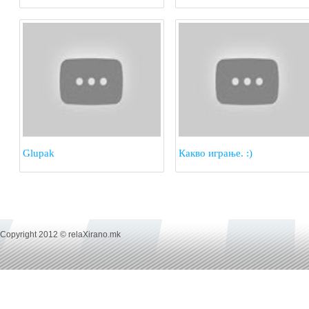
запросување!
Glupak
Какво играње. :)
Copyright 2012 © relaXirano.mk