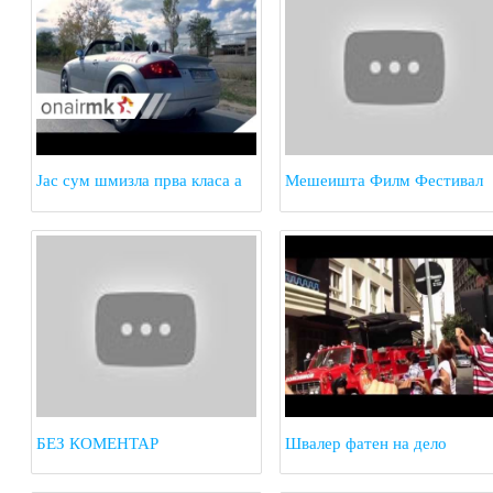
Јас сум шмизла прва класа а
Мешеишта Филм Фестивал
ти фраер за под маса
БЕЗ КОМЕНТАР
Швалер фатен на дело