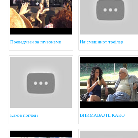
Преведувач за глувонеми
Најсмешниот трејлер
Каков поглед?
ВНИМАВАЈТЕ КАКО
ЈАДЕТЕ БАНАНА