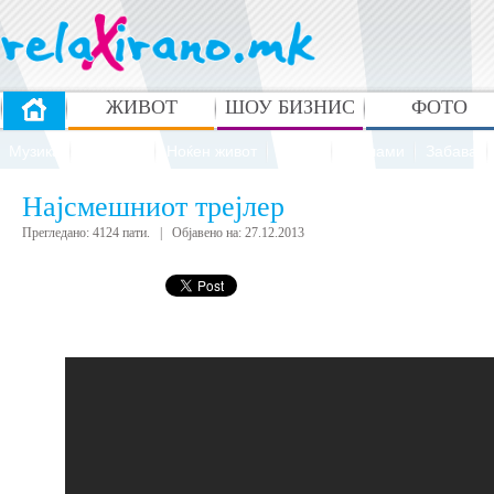
ЖИВОТ
ШОУ БИЗНИС
ФОТО
Музика
Животни
Ноќен живот
Спорт
Реклами
Забава
Најсмешниот трејлер
Прегледано: 4124 пати. | Објавено на: 27.12.2013