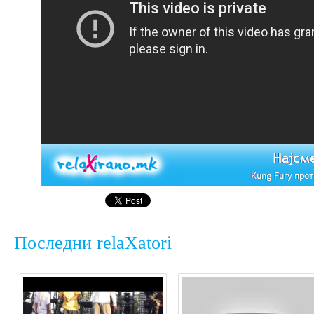
Последни relaXatori