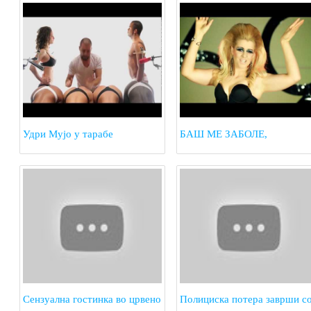
Удри Мујо у тарабе
БАШ МЕ ЗАБОЛЕ,
ОДОЗДОЛА
Сензуална гостинка во црвено
Полициска потера заврши с