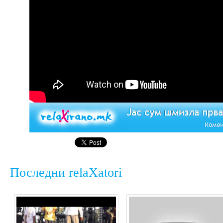
Последни relaXatori