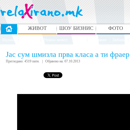
ЖИВОТ
ШОУ БИЗНИС
ФОТО
Музика
Животни
Ноќен живот
Спорт
Реклами
Забава
Јас сум шмизла прва класа а ти фраер
Прегледано: 4519 пати. | Објавено на: 07.10.2013