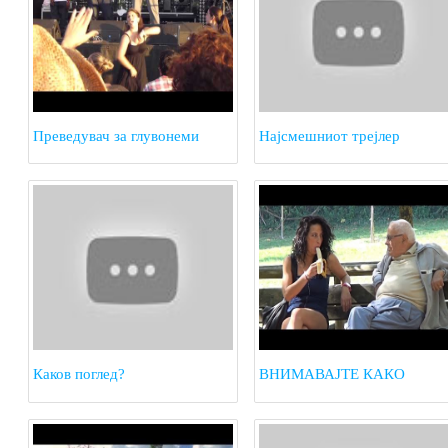
Преведувач за глувонеми
Најсмешниот трејлер
Каков поглед?
ВНИМАВАЈТЕ КАКО
ЈАДЕТЕ БАНАНА