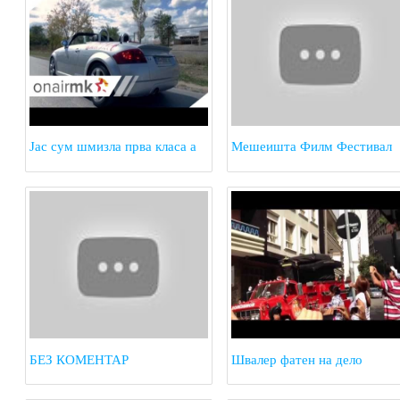
Јас сум шмизла прва класа а
Мешеишта Филм Фестивал
ти фраер за под маса
БЕЗ КОМЕНТАР
Швалер фатен на дело