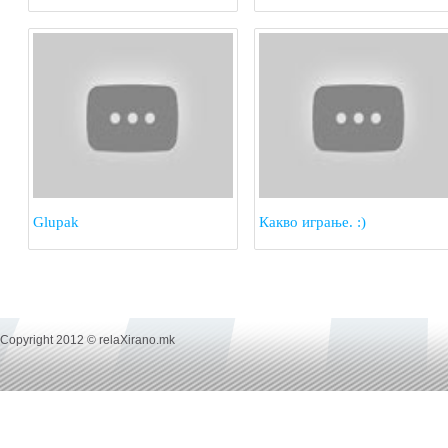
запросување!
Glupak
Какво играње. :)
Copyright 2012 © relaXirano.mk