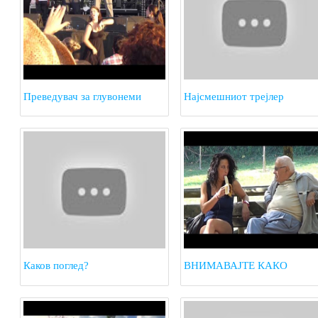
Преведувач за глувонеми
Најсмешниот трејлер
Каков поглед?
ВНИМАВАЈТЕ КАКО
ЈАДЕТЕ БАНАНА