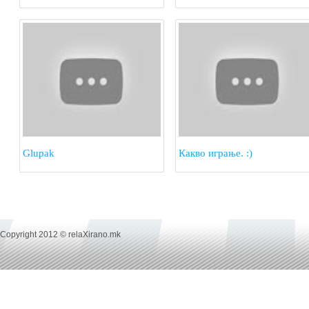
запросување!
Glupak
Какво играње. :)
Copyright 2012 © relaXirano.mk