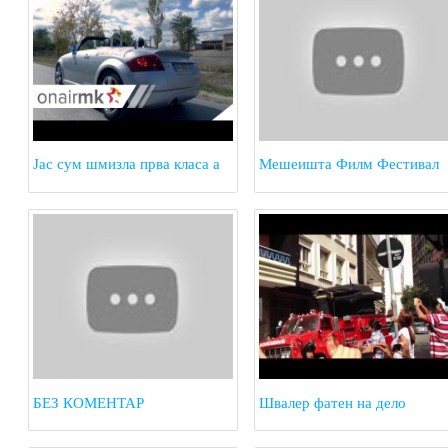
Јас сум шмизла прва класа а
Мешеишта Филм Фестивал
ти фраер за под маса
БЕЗ КОМЕНТАР
Швалер фатен на дело