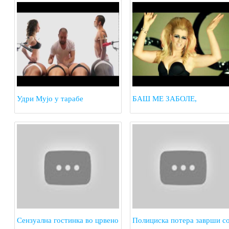
Удри Мујо у тарабе
БАШ МЕ ЗАБОЛЕ,
ОДОЗДОЛА
Сензуална гостинка во црвено
Полициска потера заврши с