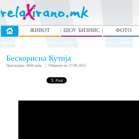
ЖИВОТ
ШОУ БИЗНИС
ФОТО
Музика
Животни
Ноќен живот
Спорт
Реклами
Забава
Бескорисна Кутија
Прегледано: 4444 пати. | Објавено на: 27.06.2013