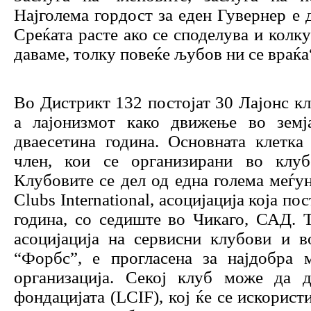
Најголема гордост за еден Гувернер е 
Среќата расте ако се споделува и колк
даваме, толку повеќе љубов ни се враќа
Во Дистрикт 132 постојат 30 Лајонс кл
а лајонизмот како движење во земј
дваесетина година. Основната клетка
член, кои се организирани во клуб
Клубовите се дел од една голема меѓу
Clubs International, асоцијација која п
година, со седиште во Чикаго, САД. Т
асоцијација на сервисни клубови и в
“Форбс”, е прогласена за најдобра 
организација. Секој клуб може да д
фондацијата (LCIF), кој ќе се искорист