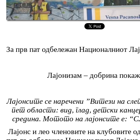
За прв пат одбележан Националниот Ла
Лајонизам – добрина покаж
Лајонсите се наречени ”Витези на сле
пет области: вид, глад, детски канц
средина. Мотото на лајонсите е: “
Лајонс и лео членовите на клубовите од