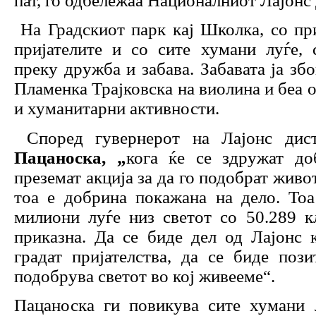
пат, го одбележаа Националниот Лајонс
На Градскиот парк кај Школка, со при
пријателите и со сите хумани луѓе, 
преку дружба и забава. Забавата ја зб
Пламенка Трајковска на виолина и беа 
и хуманитарни активности.
Според гувернерот на Лајонс дис
Пацаноска, „
кога ќе се здружат до
преземат акција за да го подобрат живот
тоа е добрина покажана на дело. Тоа
милиони луѓе низ светот со 50.289 к
приказна. Да се биде дел од Лајонс 
градат пријателства, да се биде поз
подобрува светот во кој живееме“.
Пацаноска ги повикува сите хумани 