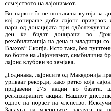
семејството на лајонизмот.
Во паркот беше поставена кутија за до
кој донираше доби лајонс приврзок 
пари од донацијата при одбележување
ден ќе бидат донирани во Држа
рехабилитација на деца и младинци с
Влахов“ Скопје. Исто така, беа пуштен
во боите на Лајонизмот, симбилична бр
лајонс клубови во земјава.
„Годинава, лајонсите од Македонија пр
уриваат рекорди, како ретко која лајо
пријавени 275 акции во базата,
реализираните акции. Нашиот дистрик
однос на пораст на членство. Исклуч
Заслуга на членовите, заслуга на п