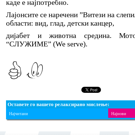
каде е најпотребно.
Лајонсите се наречени ”Витези на слепи
области: вид, глад, детски канцер,
дијабет и животна средина. Мот
“СЛУЖИМЕ” (We serve).
Оставете го вашето релаксирано мислење:
Најчитани
Најнови